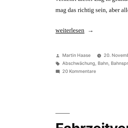
mag das richtig sein, aber al
„Fahrzeiten,
weiterlesen
geänderte“
Veröffentlicht
Martin Haase
20. Novem
von
Schlagwörter:
Abschwächung
,
Bahn
,
Bahnsp
zu
20 Kommentare
Fahrzeiten,
geänderte