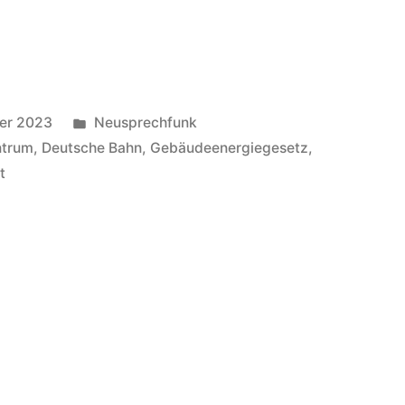
Veröffentlicht
er 2023
Neusprechfunk
in
ntrum
,
Deutsche Bahn
,
Gebäudeenergiegesetz
,
t