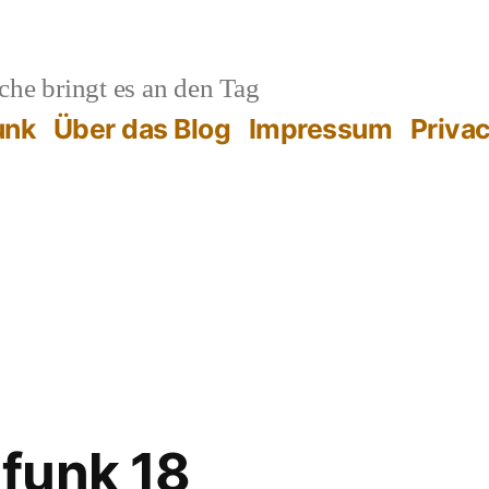
he bringt es an den Tag
unk
Über das Blog
Impressum
Priva
funk 18