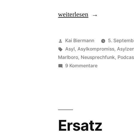
„Neusprechfunk
weiterlesen
18“
Veröffentlicht
Kai Biermann
5. Septemb
von
Schlagwörter:
Asyl
,
Asylkompromiss
,
Asylze
Marlboro
,
Neusprechfunk
,
Podcas
zu
9 Kommentare
Neusprechfunk
18
Ersatz