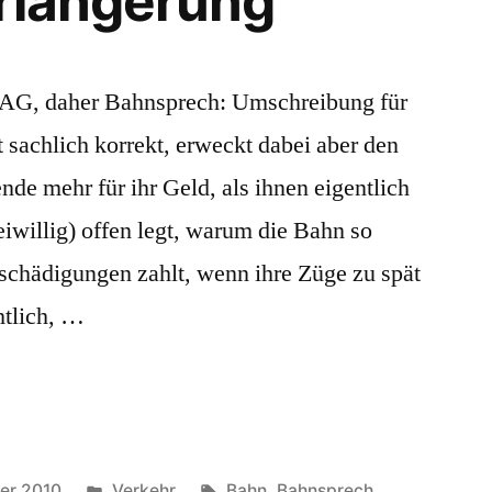
rlängerung
 AG, daher Bahnsprech: Umschreibung für
t sachlich korrekt, erweckt dabei aber den
de mehr für ihr Geld, als ihnen eigentlich
eiwillig) offen legt, warum die Bahn so
chädigungen zahlt, wenn ihre Züge zu spät
htlich, …
Veröffentlicht
Schlagwörter:
er 2010
Verkehr
Bahn
,
Bahnsprech