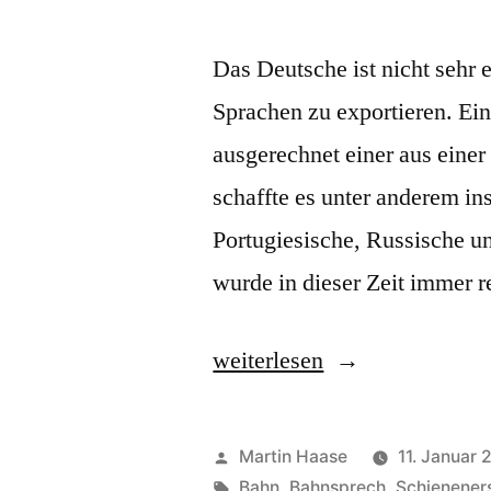
Das Deutsche ist nicht sehr 
Sprachen zu exportieren. Ein
ausgerechnet einer aus einer
schaffte es unter anderem in
Portugiesische, Russische u
wurde in dieser Zeit immer 
„Ersatz“
weiterlesen
Veröffentlicht
Martin Haase
11. Januar 
von
Schlagwörter:
Bahn
,
Bahnsprech
,
Schienener