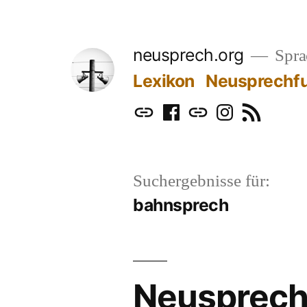
Zum
Inhalt
neusprech.org
Sprac
springen
Lexikon
Neusprechf
Mastodon
Facebook
Bluesky
Instagram
RSS
Suchergebnisse für:
bahnsprech
Neusprech