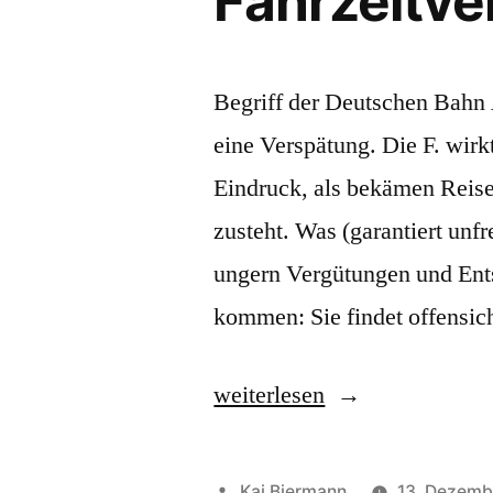
Fahrzeitve
Begriff der Deutschen Bahn
eine Verspätung. Die F. wirk
Eindruck, als bekämen Reisen
zusteht. Was (garantiert unfr
ungern Vergütungen und Ents
kommen: Sie findet offensic
„Fahrzeitverlängerung“
weiterlesen
Veröffentlicht
Kai Biermann
13. Dezemb