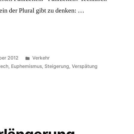
lein der Plural gibt zu denken: …
Veröffentlicht
ber 2012
Verkehr
in
rech
,
Euphemismus
,
Steigerung
,
Verspätung