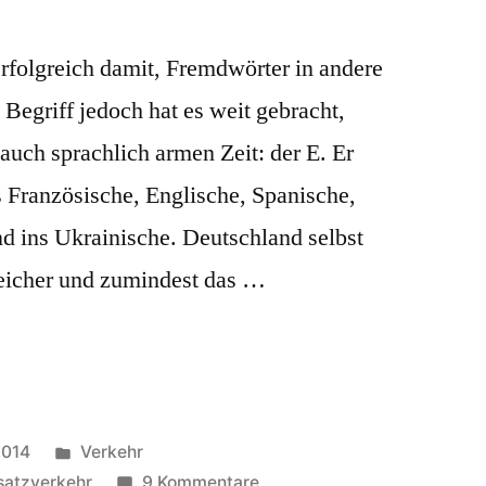
erfolgreich damit, Fremdwörter in andere
 Begriff jedoch hat es weit gebracht,
 auch sprachlich armen Zeit: der E. Er
s Französische, Englische, Spanische,
nd ins Ukrainische. Deutschland selbst
reicher und zumindest das …
Veröffentlicht
2014
Verkehr
in
zu
satzverkehr
9 Kommentare