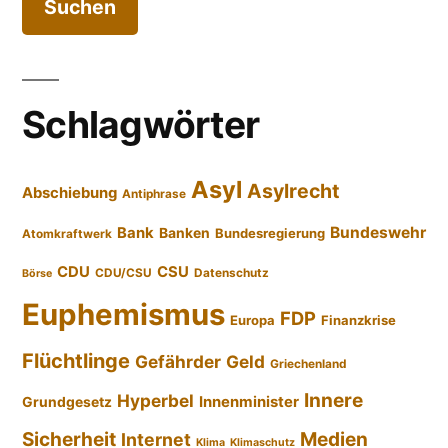
Schlagwörter
Asyl
Asylrecht
Abschiebung
Antiphrase
Bundeswehr
Bank
Banken
Bundesregierung
Atomkraftwerk
CDU
CSU
CDU/CSU
Datenschutz
Börse
Euphemismus
FDP
Europa
Finanzkrise
Flüchtlinge
Gefährder
Geld
Griechenland
Innere
Hyperbel
Innenminister
Grundgesetz
Sicherheit
Medien
Internet
Klima
Klimaschutz