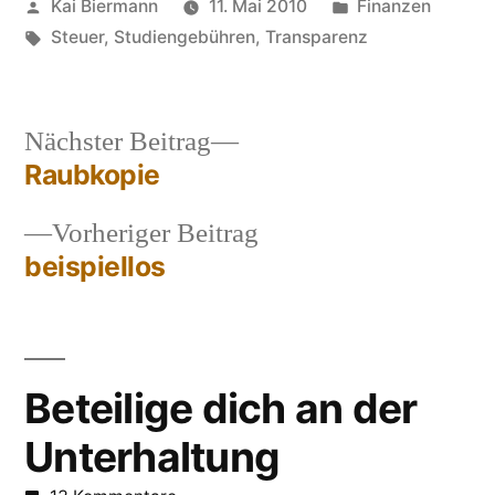
Veröffentlicht
Veröffentlicht
Kai Biermann
11. Mai 2010
Finanzen
von
Schlagwörter:
in
Steuer
,
Studiengebühren
,
Transparenz
Nächster
Nächster Beitrag
Beitrag:
Raubkopie
Beitragsnavigation
Vorheriger
Vorheriger Beitrag
Beitrag:
beispiellos
Beteilige dich an der
Unterhaltung