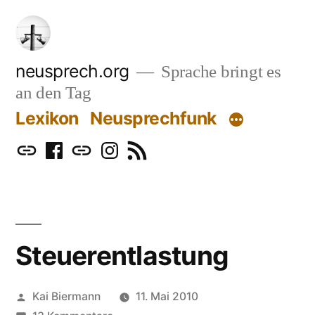
Zum
Inhalt
springen
neusprech.org
Sprache bringt es
an den Tag
Lexikon
Neusprechfunk
Mastodon
Facebook
Bluesky
Instagram
RSS
Steuerentlastung
Veröffentlicht
Kai Biermann
11. Mai 2010