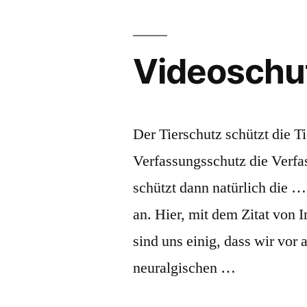
7“
der
längsten
Vorfreude:
Videoschu
Neusprechfunk
7
Der Tierschutz schützt die T
Verfassungsschutz die Verfas
schützt dann natürlich die 
an. Hier, mit dem Zitat von 
sind uns einig, dass wir vor
neuralgischen …