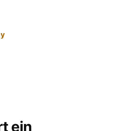
cy
t ein