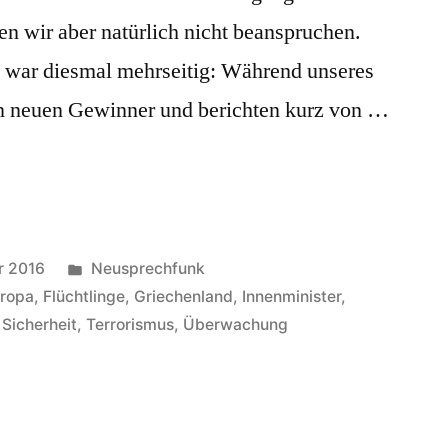
en wir aber natürlich nicht beanspruchen.
 war diesmal mehrseitig: Während unseres
en neuen Gewinner und berichten kurz von …
Veröffentlicht
r 2016
Neusprechfunk
in
ropa
,
Flüchtlinge
,
Griechenland
,
Innenminister
,
,
Sicherheit
,
Terrorismus
,
Überwachung