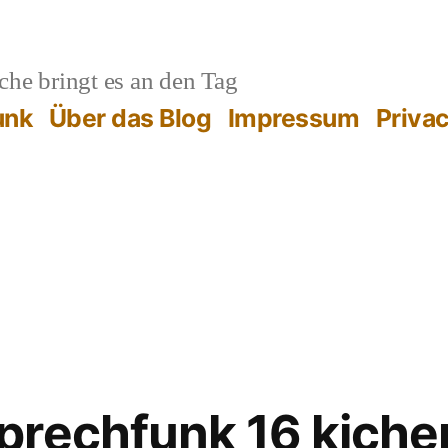
he bringt es an den Tag
unk
Über das Blog
Impressum
Priva
rechfunk 16 kicher