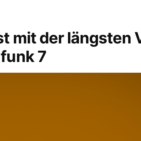
t mit der längsten 
funk 7