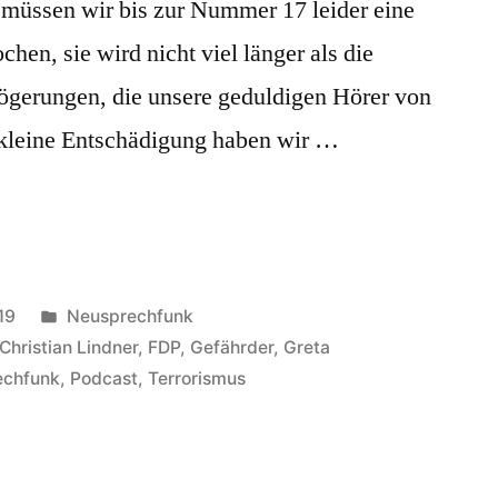
t, müssen wir bis zur Nummer 17 leider eine
hen, sie wird nicht viel länger als die
zögerungen, die unsere geduldigen Hörer von
ekleine Entschädigung haben wir …
Veröffentlicht
19
Neusprechfunk
in
Christian Lindner
,
FDP
,
Gefährder
,
Greta
echfunk
,
Podcast
,
Terrorismus