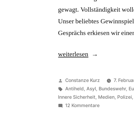
gewagt. Vollständigkeit woll
Unser beliebtes Gewinnspiel
Gesprächs erkiesen wir ein
„Der
weiterlesen
Podcast
mit
Veröffentlicht
Constanze Kurz
7. Februa
der
von
Schlagwörter:
Antiheld
,
Asyl
,
Bundeswehr
,
Eu
Innere Sicherheit
,
Medien
,
Polizei
längsten
zu
12 Kommentare
Vorfreude:
Der
Podcast
Neusprechfunk
mit