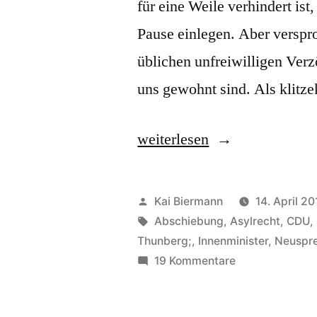
für eine Weile verhindert is
Pause einlegen. Aber versproc
üblichen unfreiwilligen Ver
uns gewohnt sind. Als klitz
„Beim
weiterlesen
Neusprechfunk
16
Veröffentlicht
Kai Biermann
14. April 20
kichert
von
Schlagwörter:
Abschiebung
,
Asylrecht
,
CDU
,
Thunberg;
,
Innenminister
,
Neuspr
ein
zu
19 Kommentare
Sponti“
Beim
Neusprechfunk