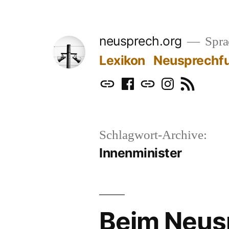
Zum
Inhalt
neusprech.org
Sprac
springen
Lexikon
Neusprechf
Mastodon
Facebook
Bluesky
Instagram
RSS
Schlagwort-Archive:
Innenminister
Beim Neusp