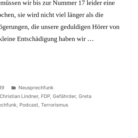
t, müssen wir bis zur Nummer 17 leider eine
hen, sie wird nicht viel länger als die
zögerungen, die unsere geduldigen Hörer von
ekleine Entschädigung haben wir …
Veröffentlicht
19
Neusprechfunk
in
Christian Lindner
,
FDP
,
Gefährder
,
Greta
echfunk
,
Podcast
,
Terrorismus