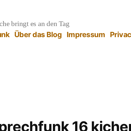
he bringt es an den Tag
unk
Über das Blog
Impressum
Priva
rechfunk 16 kicher