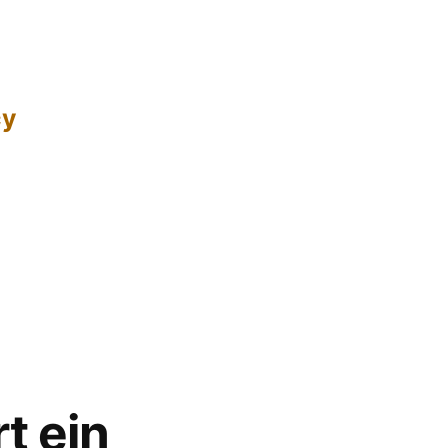
cy
t ein