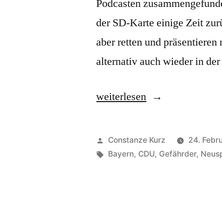
Podcasten zusammengefunden
der SD-Karte einige Zeit zu
aber retten und präsentiere
alternativ auch wieder in de
„Von
weiterlesen
den
Digital-
Veröffentlicht
Constanze Kurz
24. Febr
Gutmenschen:
von
Schlagwörter:
Bayern
,
CDU
,
Gefährder
,
Neus
Der
Neusprechfunk
11“