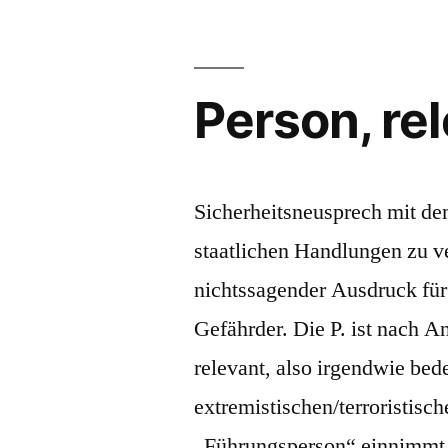
16
kichert
ein
Sponti
Person, re
Sicherheitsneusprech mit dem
staatlichen Handlungen zu ve
nichtssagender Ausdruck für
Gefährder. Die P. ist nach 
relevant, also irgendwie bed
extremistischen/terroristisc
„Führungsperson“ einnimmt