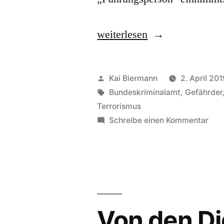
„Person,
weiterlesen
relevante“
Veröffentlicht
Kai Biermann
2. April 201
von
Schlagwörter:
Bundeskriminalamt
,
Gefährder
Terrorismus
zu
Schreibe einen Kommentar
Per
rele
Von den Di