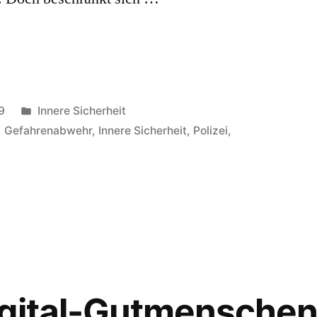
Veröffentlicht
9
Innere Sicherheit
in
,
Gefahrenabwehr
,
Innere Sicherheit
,
Polizei
,
son,
vante
gital-Gutmenschen