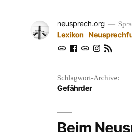
Zum
Inhalt
neusprech.org
Sprac
springen
Lexikon
Neusprechf
Mastodon
Facebook
Bluesky
Instagram
RSS
Schlagwort-Archive:
Gefährder
Beim Neusp