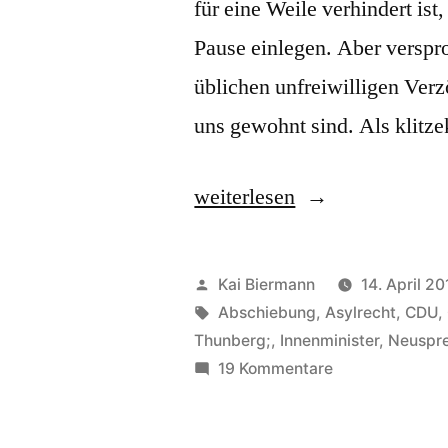
für eine Weile verhindert is
Pause einlegen. Aber versproc
üblichen unfreiwilligen Ver
uns gewohnt sind. Als klitz
„Beim
weiterlesen
Neusprechfunk
16
Veröffentlicht
Kai Biermann
14. April 20
kichert
von
Schlagwörter:
Abschiebung
,
Asylrecht
,
CDU
,
Thunberg;
,
Innenminister
,
Neuspr
ein
zu
19 Kommentare
Sponti“
Beim
Neusprechfunk