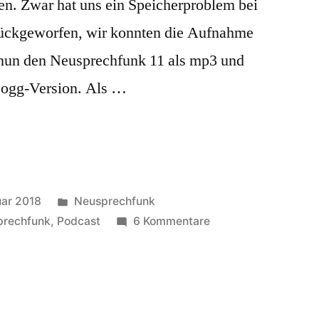
. Zwar hat uns ein Speicherproblem bei
rückgeworfen, wir konnten die Aufnahme
n nun den Neusprechfunk 11 als mp3 und
r ogg-Version. Als …
Veröffentlicht
uar 2018
Neusprechfunk
in
zu
prechfunk
,
Podcast
6 Kommentare
Von
den
Digital-
Gutmenschen: