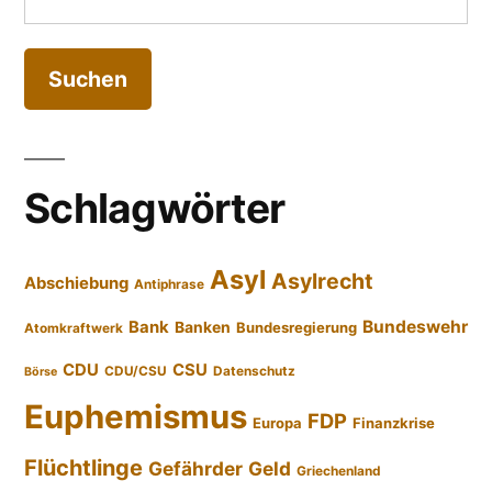
nach:
Schlagwörter
Asyl
Asylrecht
Abschiebung
Antiphrase
Bundeswehr
Bank
Banken
Bundesregierung
Atomkraftwerk
CDU
CSU
CDU/CSU
Datenschutz
Börse
Euphemismus
FDP
Europa
Finanzkrise
Flüchtlinge
Gefährder
Geld
Griechenland