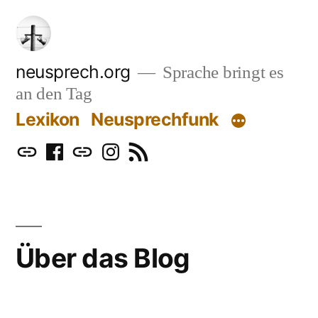
Zum
Inhalt
springen
neusprech.org
Sprache bringt es
an den Tag
Lexikon
Neusprechfunk
Mastodon
Facebook
Bluesky
Instagram
RSS
Über das Blog