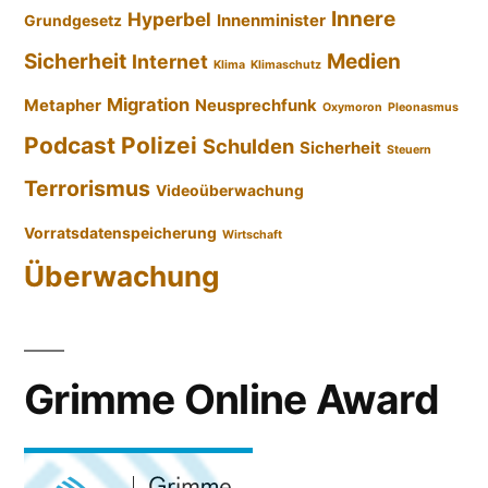
Innere
Hyperbel
Innenminister
Grundgesetz
Sicherheit
Medien
Internet
Klima
Klimaschutz
Migration
Metapher
Neusprechfunk
Oxymoron
Pleonasmus
Podcast
Polizei
Schulden
Sicherheit
Steuern
Terrorismus
Videoüberwachung
Vorratsdatenspeicherung
Wirtschaft
Überwachung
Grimme Online Award