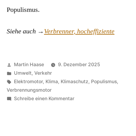
Populismus.
Siehe auch →
Verbrenner, hocheffiziente
Veröffentlicht
Martin Haase
9. Dezember 2025
von
Veröffentlicht
Umwelt
,
Verkehr
in
Schlagwörter:
Elektromotor
,
Klima
,
Klimaschutz
,
Populismus
,
Verbrennungsmotor
zu
Schreibe einen Kommentar
Verbrenner-
Aus