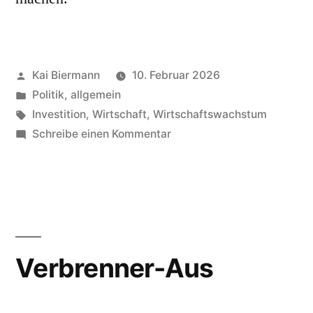
Veröffentlicht
Kai Biermann
10. Februar 2026
von
Veröffentlicht
Politik, allgemein
in
Schlagwörter:
Investition
,
Wirtschaft
,
Wirtschaftswachstum
zu
Schreibe einen Kommentar
Zukunftsinvestition
Verbrenner-Aus