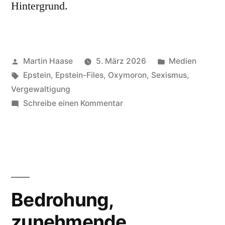
Hintergrund.
Veröffentlicht
Veröffentlicht
Martin Haase
5. März 2026
Medien
von
Schlagwörter:
in
Epstein
,
Epstein-Files
,
Oxymoron
,
Sexismus
,
Vergewaltigung
zu
Schreibe einen Kommentar
Frauen,
minderjährige
Bedrohung,
zunehmende