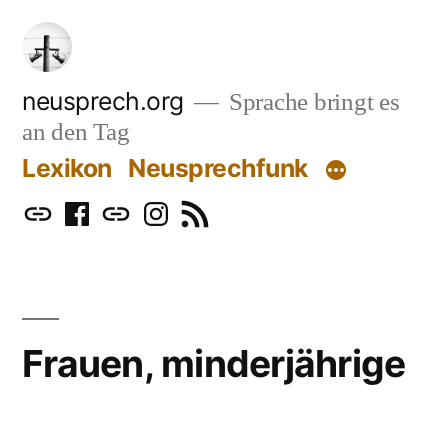
Zum
Inhalt
springen
neusprech.org
Sprache bringt es
an den Tag
Lexikon
Neusprechfunk
Mastodon
Facebook
Bluesky
Instagram
RSS
Frauen, minderjährige