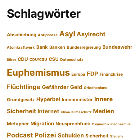
Schlagwörter
Asyl
Asylrecht
Abschiebung
Antiphrase
Bundeswehr
Bank
Banken
Bundesregierung
Atomkraftwerk
CDU
CSU
CDU/CSU
Datenschutz
Börse
Euphemismus
FDP
Europa
Finanzkrise
Flüchtlinge
Gefährder
Geld
Griechenland
Innere
Hyperbel
Innenminister
Grundgesetz
Sicherheit
Medien
Internet
Klima
Klimaschutz
Migration
Metapher
Neusprechfunk
Oxymoron
Pleonasmus
Podcast
Polizei
Schulden
Sicherheit
Steuern