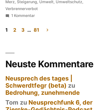
Merz
,
Steigerung
,
Umwelt
,
Umweltschutz
,
Verbrennerverbot
zu
1 Kommentar
Verbrenner,
hocheffiziente
1
2
3
…
81
Seitennummerierung
der
Beiträge
Neuste Kommentare
Neusprech des tages |
Schwerdtfegr (beta)
zu
Bedrohung, zunehmende
Tom
zu
Neusprechfunk 6, der
Ziercke-Gedächtnis-Podcast