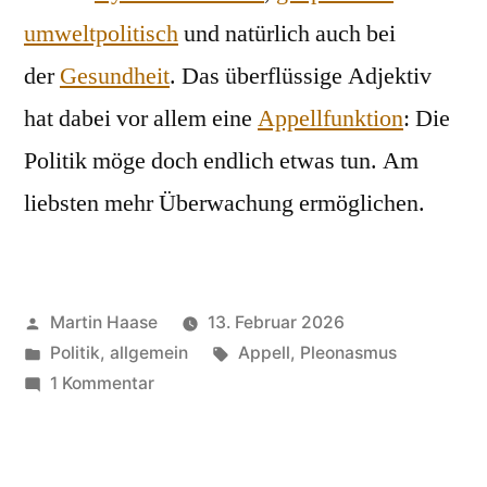
umweltpolitisch
und natürlich auch bei
der
Gesundheit
. Das überflüssige Adjektiv
hat dabei vor allem eine
Appellfunktion
: Die
Politik möge doch endlich etwas tun. Am
liebsten mehr Überwachung ermöglichen.
Veröffentlicht
Martin Haase
13. Februar 2026
von
Veröffentlicht
Schlagwörter:
Politik, allgemein
Appell
,
Pleonasmus
in
zu
1 Kommentar
Bedrohung,
zunehmende