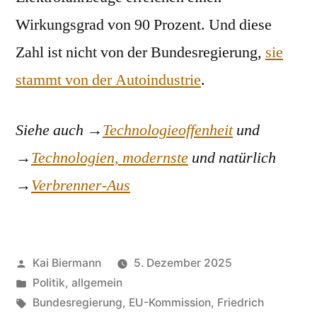
Wirkungsgrad von 90 Prozent. Und diese
Zahl ist nicht von der Bundesregierung,
sie
stammt von der Autoindustrie
.
Siehe auch →
Technologieoffenheit
und
→
Technologien, modernste
und natürlich
→
Verbrenner-Aus
Veröffentlicht
Kai Biermann
5. Dezember 2025
von
Veröffentlicht
Politik, allgemein
in
Schlagwörter:
Bundesregierung
,
EU-Kommission
,
Friedrich