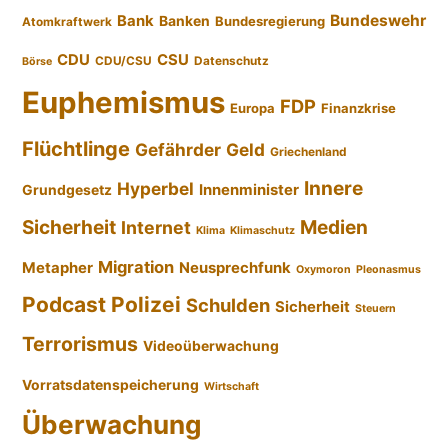
Bundeswehr
Bank
Banken
Bundesregierung
Atomkraftwerk
CDU
CSU
CDU/CSU
Datenschutz
Börse
Euphemismus
FDP
Europa
Finanzkrise
Flüchtlinge
Gefährder
Geld
Griechenland
Innere
Hyperbel
Innenminister
Grundgesetz
Sicherheit
Medien
Internet
Klima
Klimaschutz
Migration
Metapher
Neusprechfunk
Oxymoron
Pleonasmus
Podcast
Polizei
Schulden
Sicherheit
Steuern
Terrorismus
Videoüberwachung
Vorratsdatenspeicherung
Wirtschaft
Überwachung