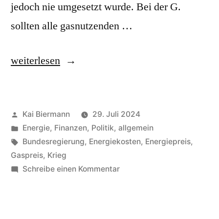
jedoch nie umgesetzt wurde. Bei der G.
sollten alle gasnutzenden …
„Gasumlage“
weiterlesen
Veröffentlicht
Kai Biermann
29. Juli 2024
von
Veröffentlicht
Energie
,
Finanzen
,
Politik, allgemein
in
Schlagwörter:
Bundesregierung
,
Energiekosten
,
Energiepreis
,
Gaspreis
,
Krieg
zu
Schreibe einen Kommentar
Gasumlage