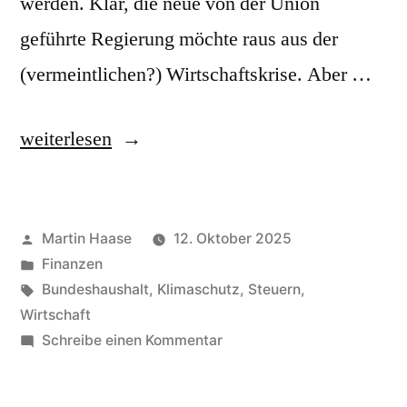
werden. Klar, die neue von der Union
geführte Regierung möchte raus aus der
(vermeintlichen?) Wirtschaftskrise. Aber …
„Superabschreibungen“
weiterlesen
Veröffentlicht
Martin Haase
12. Oktober 2025
von
Veröffentlicht
Finanzen
in
Schlagwörter:
Bundeshaushalt
,
Klimaschutz
,
Steuern
,
Wirtschaft
zu
Schreibe einen Kommentar
Superabschreibungen