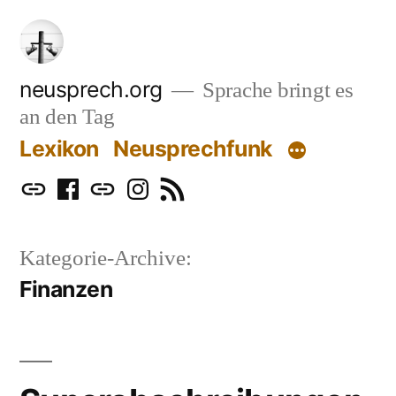
Zum
Inhalt
springen
neusprech.org
Sprache bringt es
an den Tag
Lexikon
Neusprechfunk
Mastodon
Facebook
Bluesky
Instagram
RSS
Kategorie-Archive:
Finanzen