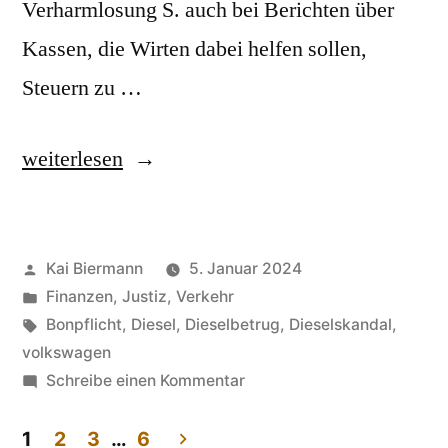
Verharmlosung S. auch bei Berichten über
Kassen, die Wirten dabei helfen sollen,
Steuern zu …
„Schummelsoftware“
weiterlesen
Veröffentlicht
Kai Biermann
5. Januar 2024
von
Veröffentlicht
Finanzen
,
Justiz
,
Verkehr
in
Schlagwörter:
Bonpflicht
,
Diesel
,
Dieselbetrug
,
Dieselskandal
,
volkswagen
zu
Schreibe einen Kommentar
Schummelsoftware
1
2
3
…
6