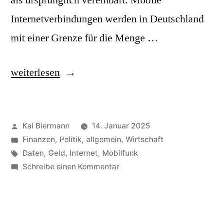
als ursprünglich vereinbart. Mobile
Internetverbindungen werden in Deutschland
mit einer Grenze für die Menge …
„Datenautomatik“
weiterlesen
Veröffentlicht
Kai Biermann
14. Januar 2025
von
Veröffentlicht
Finanzen
,
Politik, allgemein
,
Wirtschaft
in
Schlagwörter:
Daten
,
Geld
,
Internet
,
Mobilfunk
zu
Schreibe einen Kommentar
Datenautomatik