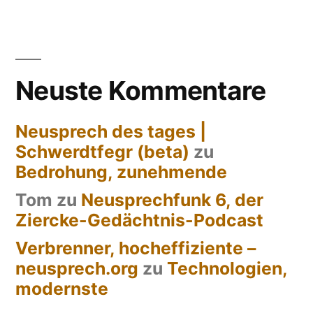
Seitennummerierung
der
Beiträge
Neuste Kommentare
Neusprech des tages |
Schwerdtfegr (beta)
zu
Bedrohung, zunehmende
Tom
zu
Neusprechfunk 6, der
Ziercke-Gedächtnis-Podcast
Verbrenner, hocheffiziente –
neusprech.org
zu
Technologien,
modernste