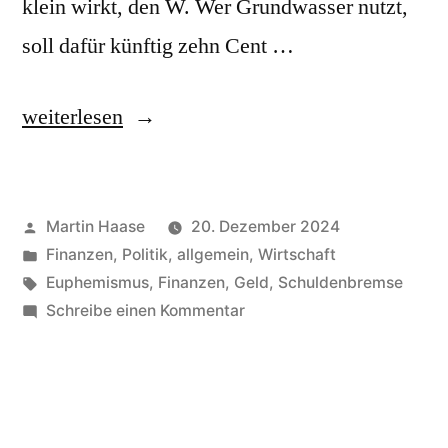
klein wirkt, den W. Wer Grundwasser nutzt,
soll dafür künftig zehn Cent …
„Wassercent“
weiterlesen
Veröffentlicht
Martin Haase
20. Dezember 2024
von
Veröffentlicht
Finanzen
,
Politik, allgemein
,
Wirtschaft
in
Schlagwörter:
Euphemismus
,
Finanzen
,
Geld
,
Schuldenbremse
zu
Schreibe einen Kommentar
Wassercent