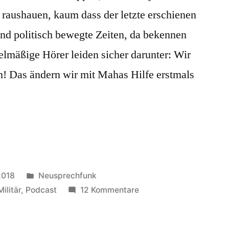
raushauen, kaum dass der letzte erschienen
 und politisch bewegte Zeiten, da bekennen
lmäßige Hörer leiden sicher darunter: Wir
 Das ändern wir mit Mahas Hilfe erstmals
Veröffentlicht
2018
Neusprechfunk
in
zu
Militär
,
Podcast
12 Kommentare
Gedankenaustausch
mit