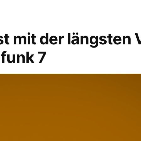
Hoffnungsträgern:
Der
Neusprechfunk
12
t mit der längsten 
funk 7