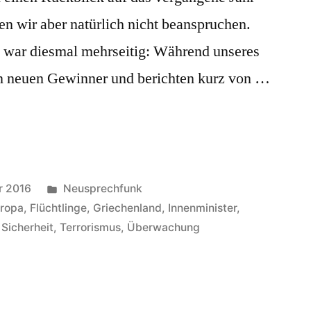
en wir aber natürlich nicht beanspruchen.
 war diesmal mehrseitig: Während unseres
en neuen Gewinner und berichten kurz von …
Veröffentlicht
r 2016
Neusprechfunk
in
ropa
,
Flüchtlinge
,
Griechenland
,
Innenminister
,
,
Sicherheit
,
Terrorismus
,
Überwachung