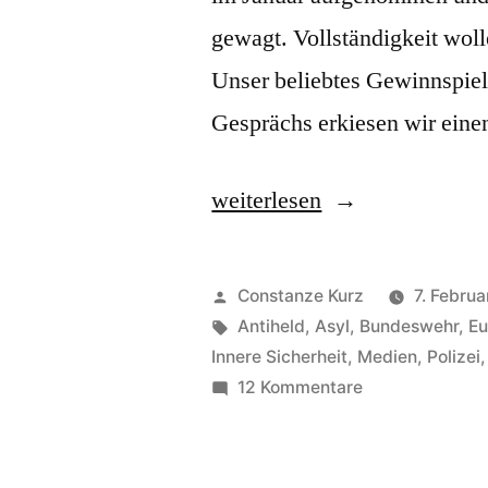
gewagt. Vollständigkeit woll
Unser beliebtes Gewinnspiel
Gesprächs erkiesen wir ein
„Der
weiterlesen
Podcast
mit
Veröffentlicht
Constanze Kurz
7. Februa
der
von
Schlagwörter:
Antiheld
,
Asyl
,
Bundeswehr
,
Eu
Innere Sicherheit
,
Medien
,
Polizei
längsten
zu
12 Kommentare
Vorfreude:
Der
Podcast
Neusprechfunk
mit