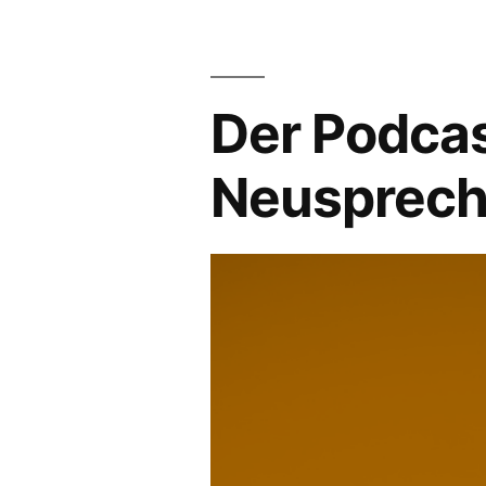
12“
Der Podcas
Neusprech