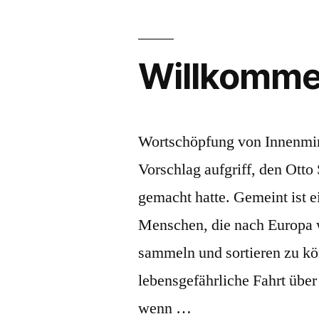
7“
der
längsten
Vorfreude:
Willkomm
Neusprechfunk
7
Wortschöpfung von Innenmin
Vorschlag aufgriff, den Otto 
gemacht hatte. Gemeint ist 
Menschen, die nach Europa w
sammeln und sortieren zu kö
lebensgefährliche Fahrt übe
wenn …