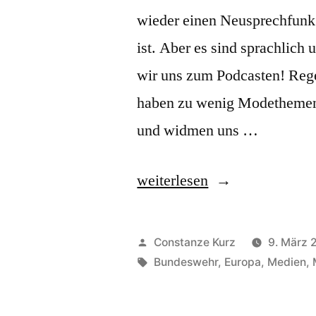
wieder einen Neusprechfunk 
ist. Aber es sind sprachlich
wir uns zum Podcasten! Rege
haben zu wenig Modethemen!
und widmen uns …
„Gedankenaustausch
weiterlesen
mit
Hoffnungsträgern:
Veröffentlicht
Constanze Kurz
9. März 
Der
von
Schlagwörter:
Bundeswehr
,
Europa
,
Medien
,
Neusprechfunk