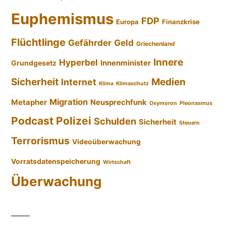
Euphemismus
FDP
Europa
Finanzkrise
Flüchtlinge
Gefährder
Geld
Griechenland
Innere
Hyperbel
Innenminister
Grundgesetz
Sicherheit
Medien
Internet
Klima
Klimaschutz
Migration
Metapher
Neusprechfunk
Oxymoron
Pleonasmus
Podcast
Polizei
Schulden
Sicherheit
Steuern
Terrorismus
Videoüberwachung
Vorratsdatenspeicherung
Wirtschaft
Überwachung