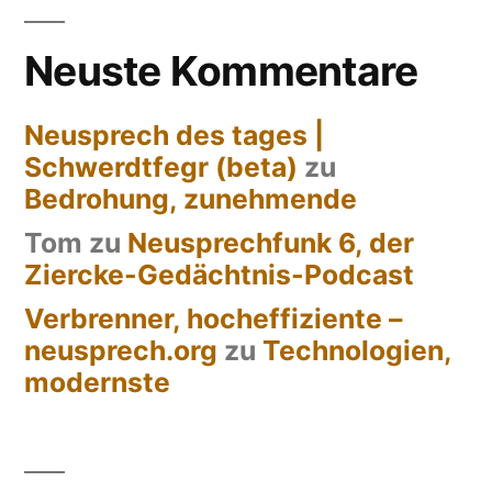
der
Beiträge
Neuste Kommentare
Neusprech des tages |
Schwerdtfegr (beta)
zu
Bedrohung, zunehmende
Tom
zu
Neusprechfunk 6, der
Ziercke-Gedächtnis-Podcast
Verbrenner, hocheffiziente –
neusprech.org
zu
Technologien,
modernste