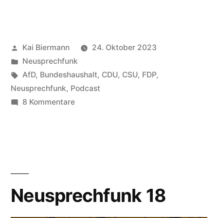
19“
Veröffentlicht
Kai Biermann
24. Oktober 2023
von
Veröffentlicht
Neusprechfunk
in
Schlagwörter:
AfD
,
Bundeshaushalt
,
CDU
,
CSU
,
FDP
,
Neusprechfunk
,
Podcast
zu
8 Kommentare
Neusprechfunk
19
Neusprechfunk 18