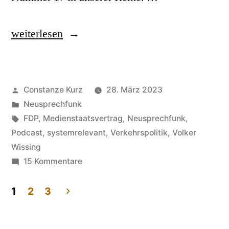
„NEUSPRECHFUNK
weiterlesen
17“
Veröffentlicht
Constanze Kurz
28. März 2023
von
Veröffentlicht
Neusprechfunk
in
Schlagwörter:
FDP
,
Medienstaatsvertrag
,
Neusprechfunk
,
Podcast
,
systemrelevant
,
Verkehrspolitik
,
Volker
Wissing
zu
15 Kommentare
NEUSPRECHFUNK
17
1
2
3
Seitennummerierung