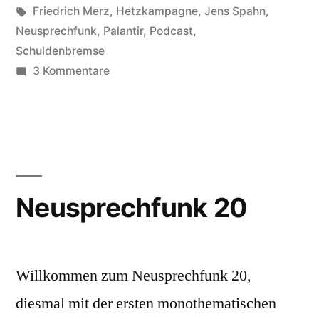
in
Schlagwörter:
Friedrich Merz
,
Hetzkampagne
,
Jens Spahn
,
Neusprechfunk
,
Palantir
,
Podcast
,
Schuldenbremse
zu
3 Kommentare
Neusprechfunk
22
Neusprechfunk 20
Willkommen zum Neusprechfunk 20,
diesmal mit der ersten monothematischen