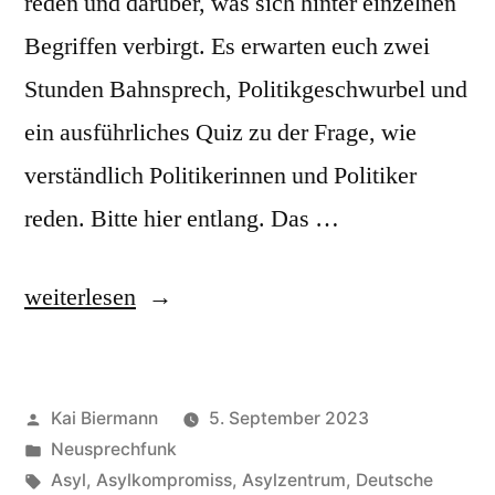
reden und darüber, was sich hinter einzelnen
Begriffen verbirgt. Es erwarten euch zwei
Stunden Bahnsprech, Politikgeschwurbel und
ein ausführliches Quiz zu der Frage, wie
verständlich Politikerinnen und Politiker
reden. Bitte hier entlang. Das …
„Neusprechfunk
weiterlesen
18“
Veröffentlicht
Kai Biermann
5. September 2023
von
Veröffentlicht
Neusprechfunk
in
Schlagwörter:
Asyl
,
Asylkompromiss
,
Asylzentrum
,
Deutsche