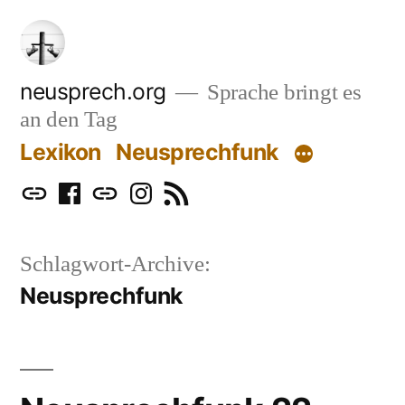
Zum
Inhalt
springen
neusprech.org
Sprache bringt es
an den Tag
Lexikon
Neusprechfunk
Mastodon
Facebook
Bluesky
Instagram
RSS
Schlagwort-Archive:
Neusprechfunk