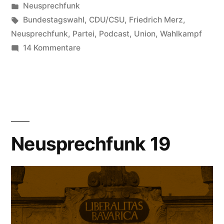
von
Veröffentlicht
Neusprechfunk
in
Schlagwörter:
Bundestagswahl
,
CDU/CSU
,
Friedrich Merz
,
Neusprechfunk
,
Partei
,
Podcast
,
Union
,
Wahlkampf
zu
14 Kommentare
Neusprechfunk
20
Neusprechfunk 19