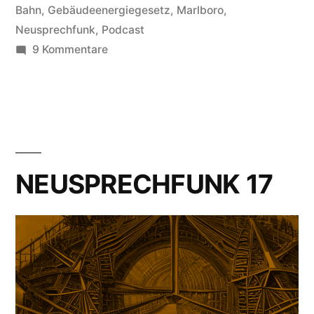
Bahn
,
Gebäudeenergiegesetz
,
Marlboro
,
Neusprechfunk
,
Podcast
zu
9 Kommentare
Neusprechfunk
18
NEUSPRECHFUNK 17