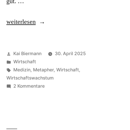
gut. …
„Wachstumsspritze“
weiterlesen
Veröffentlicht
Kai Biermann
30. April 2025
von
Veröffentlicht
Wirtschaft
in
Schlagwörter:
Medizin
,
Metapher
,
Wirtschaft
,
Wirtschaftswachstum
zu
2 Kommentare
Wachstumsspritze