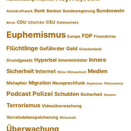
Bundeswehr
Bank
Banken
Bundesregierung
Atomkraftwerk
CDU
CSU
CDU/CSU
Datenschutz
Börse
Euphemismus
FDP
Europa
Finanzkrise
Flüchtlinge
Gefährder
Geld
Griechenland
Innere
Hyperbel
Innenminister
Grundgesetz
Sicherheit
Medien
Internet
Klima
Klimaschutz
Migration
Metapher
Neusprechfunk
Oxymoron
Pleonasmus
Podcast
Polizei
Schulden
Sicherheit
Steuern
Terrorismus
Videoüberwachung
Vorratsdatenspeicherung
Wirtschaft
Überwachung