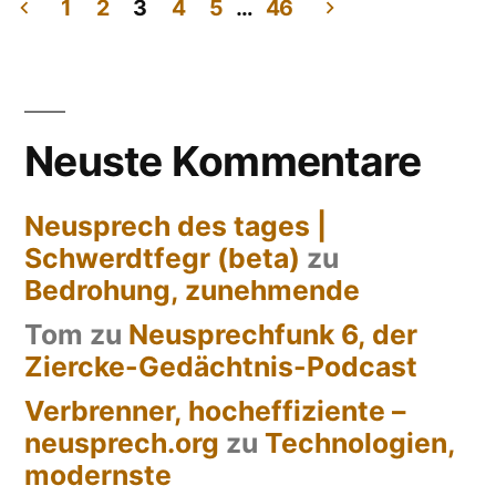
staatspolitische
1
2
3
4
5
…
46
Seitennummerierung
der
Beiträge
Neuste Kommentare
Neusprech des tages |
Schwerdtfegr (beta)
zu
Bedrohung, zunehmende
Tom
zu
Neusprechfunk 6, der
Ziercke-Gedächtnis-Podcast
Verbrenner, hocheffiziente –
neusprech.org
zu
Technologien,
modernste