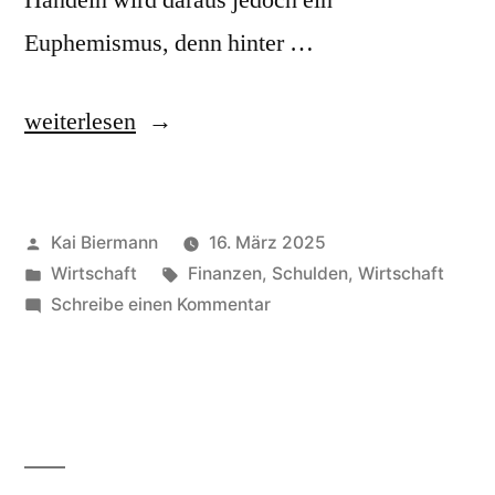
Handeln wird daraus jedoch ein
Euphemismus, denn hinter …
„Investitionsspielraum“
weiterlesen
Veröffentlicht
Kai Biermann
16. März 2025
von
Veröffentlicht
Schlagwörter:
Wirtschaft
Finanzen
,
Schulden
,
Wirtschaft
in
zu
Schreibe einen Kommentar
Investitionsspielraum