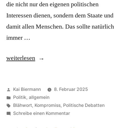
die nicht nur den eigenen politischen
Interessen dienen, sondern dem Staate und
damit allen Menschen. Das sollte natürlich
immer …
„Verantwortung,
weiterlesen
staatspolitische“
Veröffentlicht
Kai Biermann
8. Februar 2025
von
Veröffentlicht
Politik, allgemein
in
Schlagwörter:
Blähwort
,
Kompromiss
,
Politische Debatten
zu
Schreibe einen Kommentar
Verantwortung,