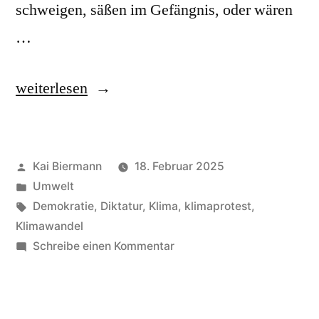
schweigen, säßen im Gefängnis, oder wären
…
„Ökodiktatur“
weiterlesen
Veröffentlicht
Kai Biermann
18. Februar 2025
von
Veröffentlicht
Umwelt
in
Schlagwörter:
Demokratie
,
Diktatur
,
Klima
,
klimaprotest
,
Klimawandel
zu
Schreibe einen Kommentar
Ökodiktatur