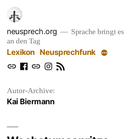
Zum
Inhalt
springen
neusprech.org
Sprache bringt es
an den Tag
Lexikon
Neusprechfunk
Mastodon
Facebook
Bluesky
Instagram
RSS
Autor-Archive:
Kai Biermann