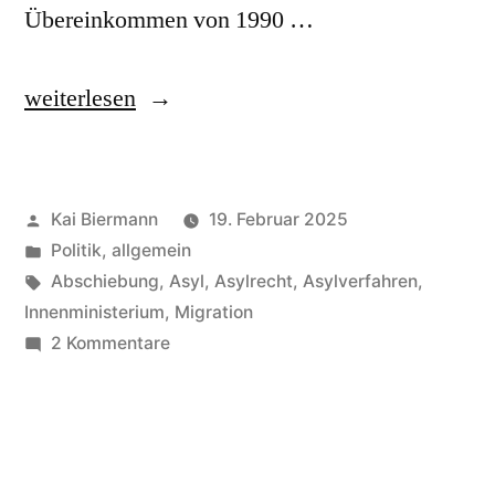
Übereinkommen von 1990 …
„Dublin-
weiterlesen
Zentrum“
Veröffentlicht
Kai Biermann
19. Februar 2025
von
Veröffentlicht
Politik, allgemein
in
Schlagwörter:
Abschiebung
,
Asyl
,
Asylrecht
,
Asylverfahren
,
Innenministerium
,
Migration
zu
2 Kommentare
Dublin-
Zentrum