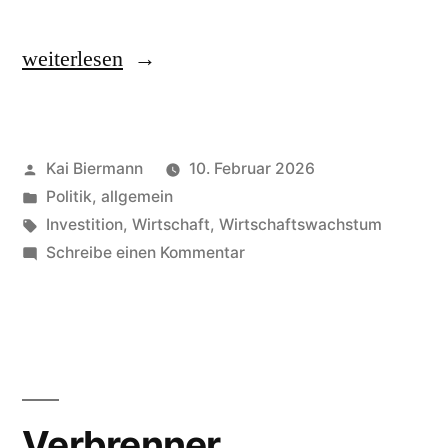
„Zukunftsinvestition“
weiterlesen
Veröffentlicht
Kai Biermann
10. Februar 2026
von
Veröffentlicht
Politik, allgemein
in
Schlagwörter:
Investition
,
Wirtschaft
,
Wirtschaftswachstum
zu
Schreibe einen Kommentar
Zukunftsinvestition
Verbrenner,