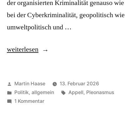
der organisierten Kriminalität genauso wie
bei der Cyberkriminalität, geopolitisch wie
umweltpolitisch und …
„Bedrohung,
weiterlesen
zunehmende“
Veröffentlicht
Martin Haase
13. Februar 2026
von
Veröffentlicht
Schlagwörter:
Politik, allgemein
Appell
,
Pleonasmus
in
zu
1 Kommentar
Bedrohung,
zunehmende