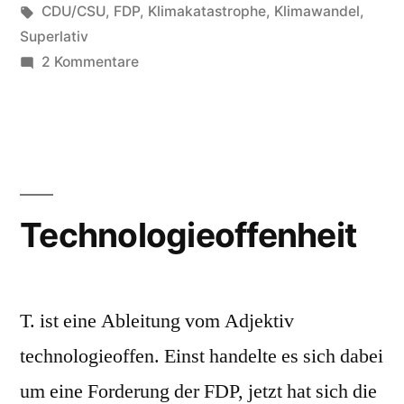
in
Schlagwörter:
CDU/CSU
,
FDP
,
Klimakatastrophe
,
Klimawandel
,
Superlativ
zu
2 Kommentare
Technologien,
modernste
Technologieoffenheit
T. ist eine Ableitung vom Adjektiv
technologieoffen. Einst handelte es sich dabei
um eine Forderung der FDP, jetzt hat sich die