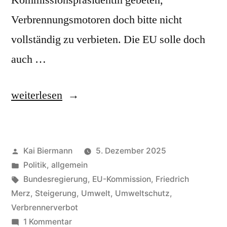
Kommissionspräsidentin gebeten,
Verbrennungsmotoren doch bitte nicht
vollständig zu verbieten. Die EU solle doch
auch …
„Verbrenner,
weiterlesen
hocheffiziente“
Veröffentlicht
Kai Biermann
5. Dezember 2025
von
Veröffentlicht
Politik, allgemein
in
Schlagwörter:
Bundesregierung
,
EU-Kommission
,
Friedrich
Merz
,
Steigerung
,
Umwelt
,
Umweltschutz
,
Verbrennerverbot
zu
1 Kommentar