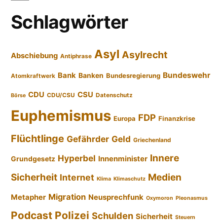
Schlagwörter
Asyl
Asylrecht
Abschiebung
Antiphrase
Bundeswehr
Bank
Banken
Bundesregierung
Atomkraftwerk
CDU
CSU
CDU/CSU
Datenschutz
Börse
Euphemismus
FDP
Europa
Finanzkrise
Flüchtlinge
Gefährder
Geld
Griechenland
Innere
Hyperbel
Innenminister
Grundgesetz
Sicherheit
Medien
Internet
Klima
Klimaschutz
Migration
Metapher
Neusprechfunk
Oxymoron
Pleonasmus
Podcast
Polizei
Schulden
Sicherheit
Steuern