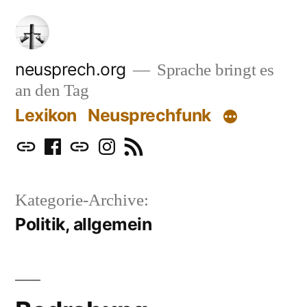
Zum
Inhalt
springen
neusprech.org
Sprache bringt es
an den Tag
Lexikon
Neusprechfunk
Mastodon
Facebook
Bluesky
Instagram
RSS
Kategorie-Archive:
Politik, allgemein