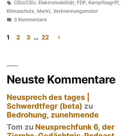
in
Schlagwörter:
CDU/CSU
,
Elektromobilität
,
FDP
,
Kampfbegriff
,
Klimaschutz
,
Markt
,
Verbrennungsmotor
zu
3 Kommentare
Technologieoffenheit
1
2
3
…
22
Seitennummerierung
der
Beiträge
Neuste Kommentare
Neusprech des tages |
Schwerdtfegr (beta)
zu
Bedrohung, zunehmende
Tom
zu
Neusprechfunk 6, der
Ziercke-Gedächtnis-Podcast