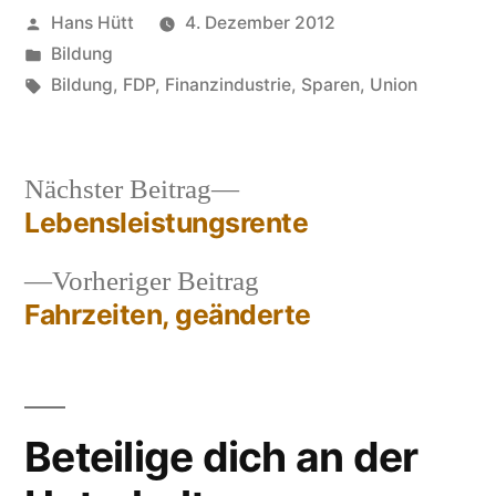
Veröffentlicht
Hans Hütt
4. Dezember 2012
von
Veröffentlicht
Bildung
in
Schlagwörter:
Bildung
,
FDP
,
Finanzindustrie
,
Sparen
,
Union
Nächster
Nächster Beitrag
Beitrag:
Lebensleistungsrente
Beitragsnavigation
Vorheriger
Vorheriger Beitrag
Beitrag:
Fahrzeiten, geänderte
Beteilige dich an der