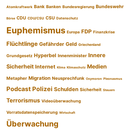
Bundeswehr
Bank
Banken
Bundesregierung
Atomkraftwerk
CDU
CSU
CDU/CSU
Datenschutz
Börse
Euphemismus
FDP
Europa
Finanzkrise
Flüchtlinge
Gefährder
Geld
Griechenland
Innere
Hyperbel
Innenminister
Grundgesetz
Sicherheit
Medien
Internet
Klima
Klimaschutz
Migration
Metapher
Neusprechfunk
Oxymoron
Pleonasmus
Podcast
Polizei
Schulden
Sicherheit
Steuern
Terrorismus
Videoüberwachung
Vorratsdatenspeicherung
Wirtschaft
Überwachung