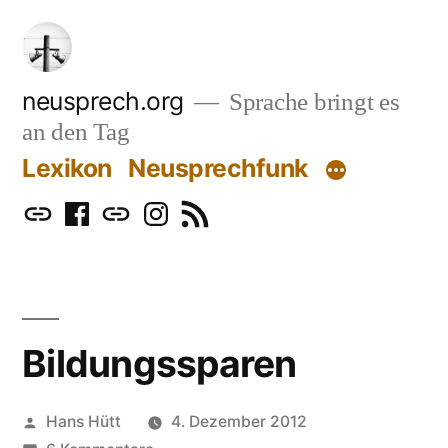
Zum
Inhalt
springen
neusprech.org
Sprache bringt es
an den Tag
Lexikon
Neusprechfunk
Mastodon
Facebook
Bluesky
Instagram
RSS
Bildungssparen
Veröffentlicht
Hans Hütt
4. Dezember 2012