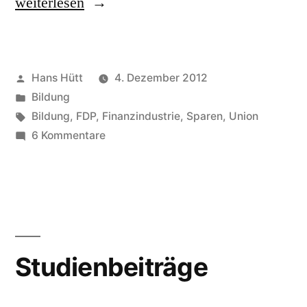
„Bildungssparen“
weiterlesen
Veröffentlicht
Hans Hütt
4. Dezember 2012
von
Veröffentlicht
Bildung
in
Schlagwörter:
Bildung
,
FDP
,
Finanzindustrie
,
Sparen
,
Union
zu
6 Kommentare
Bildungssparen
Studienbeiträge