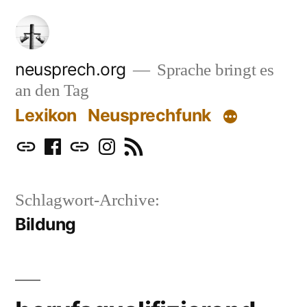
Zum
Inhalt
springen
neusprech.org
Sprache bringt es
an den Tag
Lexikon
Neusprechfunk
Mastodon
Facebook
Bluesky
Instagram
RSS
Schlagwort-Archive:
Bildung