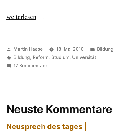
„Bologna-
weiterlesen
Prozess“
Veröffentlicht
Veröffentlicht
Martin Haase
18. Mai 2010
Bildung
von
Schlagwörter:
in
Bildung
,
Reform
,
Studium
,
Universität
zu
17 Kommentare
Bologna-
Prozess
Neuste Kommentare
Neusprech des tages |