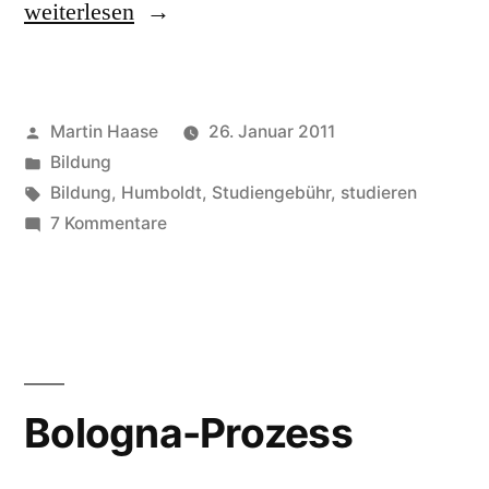
„Studienbeiträge“
weiterlesen
Veröffentlicht
Martin Haase
26. Januar 2011
von
Veröffentlicht
Bildung
in
Schlagwörter:
Bildung
,
Humboldt
,
Studiengebühr
,
studieren
zu
7 Kommentare
Studienbeiträge
Bologna-Prozess