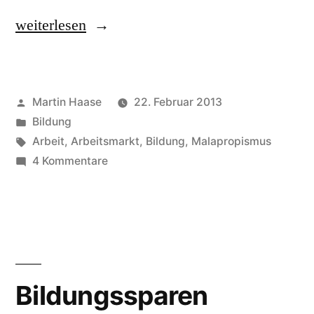
„berufsqualifizierend“
weiterlesen
Veröffentlicht
Martin Haase
22. Februar 2013
von
Veröffentlicht
Bildung
in
Schlagwörter:
Arbeit
,
Arbeitsmarkt
,
Bildung
,
Malapropismus
zu
4 Kommentare
berufsqualifizierend
Bildungssparen