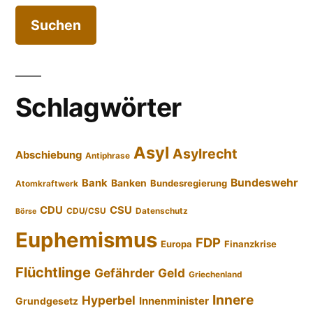
Schlagwörter
Asyl
Asylrecht
Abschiebung
Antiphrase
Bundeswehr
Bank
Banken
Bundesregierung
Atomkraftwerk
CDU
CSU
CDU/CSU
Datenschutz
Börse
Euphemismus
FDP
Europa
Finanzkrise
Flüchtlinge
Gefährder
Geld
Griechenland
Innere
Hyperbel
Innenminister
Grundgesetz