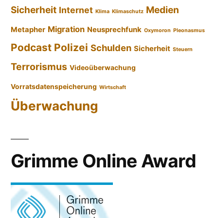
Sicherheit
Medien
Internet
Klima
Klimaschutz
Migration
Metapher
Neusprechfunk
Oxymoron
Pleonasmus
Podcast
Polizei
Schulden
Sicherheit
Steuern
Terrorismus
Videoüberwachung
Vorratsdatenspeicherung
Wirtschaft
Überwachung
Grimme Online Award