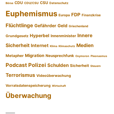
CDU
CSU
CDU/CSU
Datenschutz
Börse
Euphemismus
FDP
Europa
Finanzkrise
Flüchtlinge
Gefährder
Geld
Griechenland
Innere
Hyperbel
Innenminister
Grundgesetz
Sicherheit
Medien
Internet
Klima
Klimaschutz
Migration
Metapher
Neusprechfunk
Oxymoron
Pleonasmus
Podcast
Polizei
Schulden
Sicherheit
Steuern
Terrorismus
Videoüberwachung
Vorratsdatenspeicherung
Wirtschaft
Überwachung