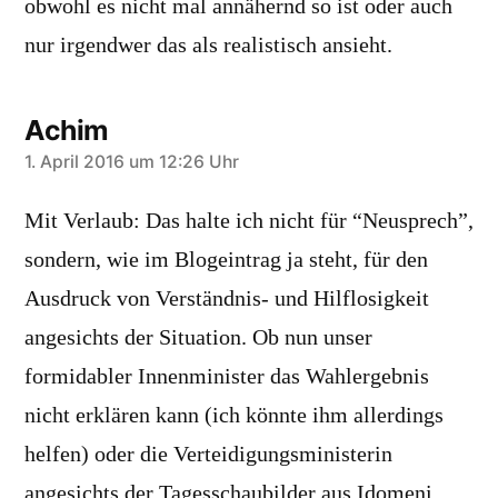
obwohl es nicht mal annähernd so ist oder auch
nur irgendwer das als realistisch ansieht.
Achim
sagt:
1. April 2016 um 12:26 Uhr
Mit Verlaub: Das halte ich nicht für “Neusprech”,
sondern, wie im Blogeintrag ja steht, für den
Ausdruck von Verständnis- und Hilflosigkeit
angesichts der Situation. Ob nun unser
formidabler Innenminister das Wahlergebnis
nicht erklären kann (ich könnte ihm allerdings
helfen) oder die Verteidigungsministerin
angesichts der Tagesschaubilder aus Idomeni