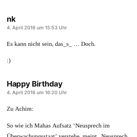
nk
sagt:
4. April 2016 um 15:53 Uhr
Es kann nicht sein, das_s_ … Doch.
:)
Happy Birthday
sagt:
4. April 2016 um 16:20 Uhr
Zu Achim:
So wie ich Mahas Aufsatz ‘Neusprech im
Überwachungsstaat’ verstehe, meint „Neusprech