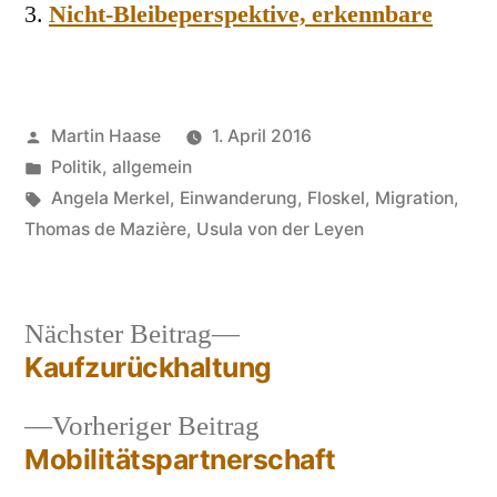
Nicht-Bleibeperspektive, erkennbare
Veröffentlicht
Martin Haase
1. April 2016
von
Veröffentlicht
Politik, allgemein
in
Schlagwörter:
Angela Merkel
,
Einwanderung
,
Floskel
,
Migration
,
Thomas de Mazière
,
Usula von der Leyen
Nächster
Nächster Beitrag
Beitrag:
Kaufzurückhaltung
Beitragsnavigation
Vorheriger
Vorheriger Beitrag
Beitrag:
Mobilitätspartnerschaft