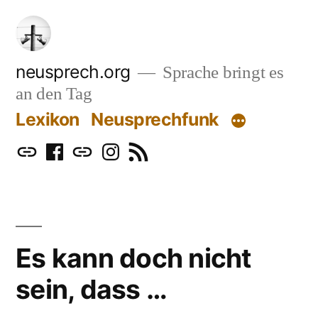
Zum
Inhalt
springen
neusprech.org
Sprache bringt es
an den Tag
Lexikon
Neusprechfunk
Mastodon
Facebook
Bluesky
Instagram
RSS
Es kann doch nicht
sein, dass …