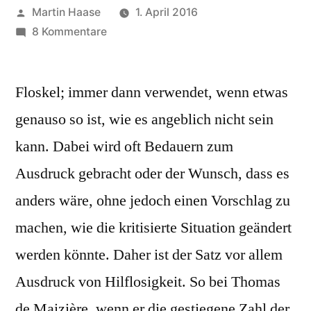
Veröffentlicht
Martin Haase
1. April 2016
von
zu
8 Kommentare
Es
kann
Floskel; immer dann verwendet, wenn etwas
doch
nicht
genauso so ist, wie es angeblich nicht sein
sein,
kann. Dabei wird oft Bedauern zum
dass
…
Ausdruck gebracht oder der Wunsch, dass es
anders wäre, ohne jedoch einen Vorschlag zu
machen, wie die kritisierte Situation geändert
werden könnte. Daher ist der Satz vor allem
Ausdruck von Hilflosigkeit. So bei Thomas
de Maizière, wenn er die gestiegene Zahl der