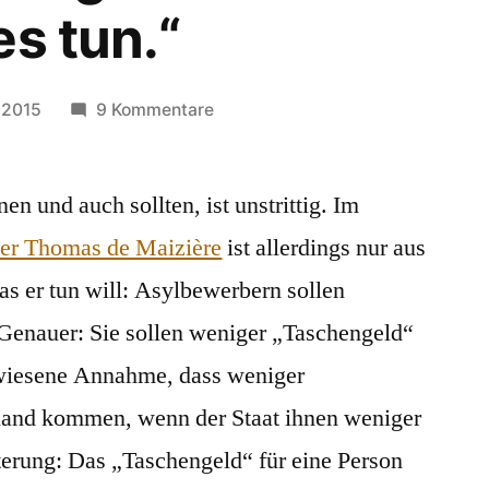
es tun.“
zu
 2015
9 Kommentare
„Wir
können
en und auch sollten, ist unstrittig. Im
im
Leistungsbereich
ter Thomas de Maizière
ist allerdings nur aus
auch
s er tun will: Asylbewerbern sollen
unter
Wahrung
Genauer: Sie sollen weniger „Taschengeld“
der
ewiesene Annahme, dass weniger
Menschenwürde
and kommen, wenn der Staat ihnen weniger
doch
einiges
terung: Das „Taschengeld“ für eine Person
tun.“