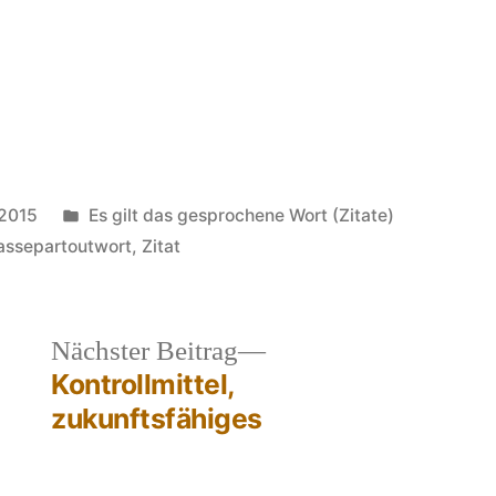
Veröffentlicht
 2015
Es gilt das gesprochene Wort (Zitate)
in
assepartoutwort
,
Zitat
heriger
Nächster
Nächster Beitrag
rag:
Beitrag:
Kontrollmittel,
zukunftsfähiges