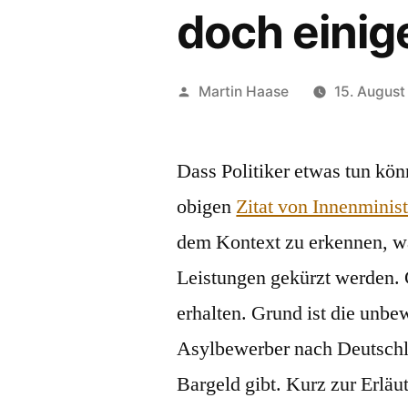
doch einig
Veröffentlicht
Martin Haase
15. August
von
Dass Politiker etwas tun könn
obigen
Zitat von Innenminis
dem Kontext zu erkennen, wa
Leistungen gekürzt werden. 
erhalten. Grund ist die unb
Asylbewerber nach Deutschl
Bargeld gibt. Kurz zur Erläu