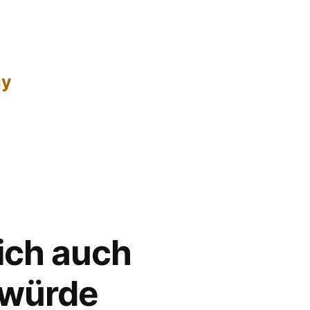
cy
ich auch
nwürde