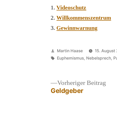
Videoschutz
Willkommenszentrum
Gewinnwarnung
Veröffentlicht
Martin Haase
15. August
von
Schlagwörter:
Euphemismus
,
Nebelsprech
,
P
Vor
Vorheriger Beitrag
Beit
Geldgeber
Beitragsnavigation