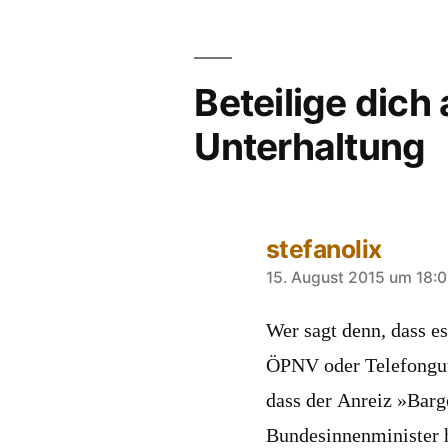
Beteilige dich
Unterhaltung
stefanolix
sagt:
15. August 2015 um 18:
Wer sagt denn, dass e
ÖPNV oder Telefongut
dass der Anreiz »Barg
Bundesinnenminister h