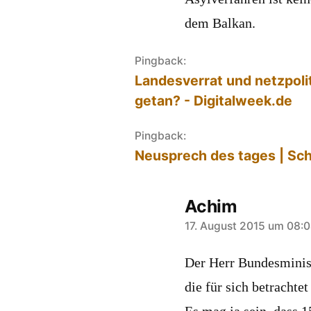
dem Balkan.
Pingback:
Landesverrat und netzpoli
getan? - Digitalweek.de
Pingback:
Neusprech des tages | Sc
Achim
sagt:
17. August 2015 um 08:
Der Herr Bundesminist
die für sich betrachtet