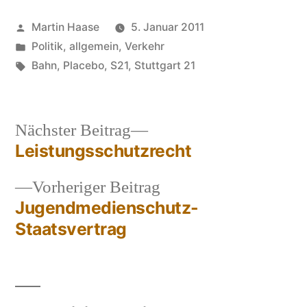
Veröffentlicht
Martin Haase
5. Januar 2011
von
Veröffentlicht
Politik, allgemein
,
Verkehr
in
Schlagwörter:
Bahn
,
Placebo
,
S21
,
Stuttgart 21
Nächster
Nächster Beitrag
Beitrag:
Leistungsschutzrecht
Beitragsnavigation
Vorheriger
Vorheriger Beitrag
Beitrag:
Jugendmedienschutz-
Staatsvertrag