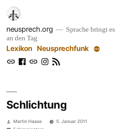
Zum
Inhalt
springen
neusprech.org
Sprache bringt es
an den Tag
Lexikon
Neusprechfunk
Mastodon
Facebook
Bluesky
Instagram
RSS
Schlichtung
Veröffentlicht
Martin Haase
5. Januar 2011