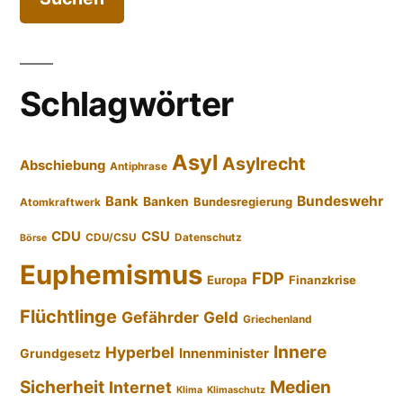
Schlagwörter
Asyl
Asylrecht
Abschiebung
Antiphrase
Bundeswehr
Bank
Banken
Bundesregierung
Atomkraftwerk
CDU
CSU
CDU/CSU
Datenschutz
Börse
Euphemismus
FDP
Europa
Finanzkrise
Flüchtlinge
Gefährder
Geld
Griechenland
Innere
Hyperbel
Innenminister
Grundgesetz
Sicherheit
Medien
Internet
Klima
Klimaschutz