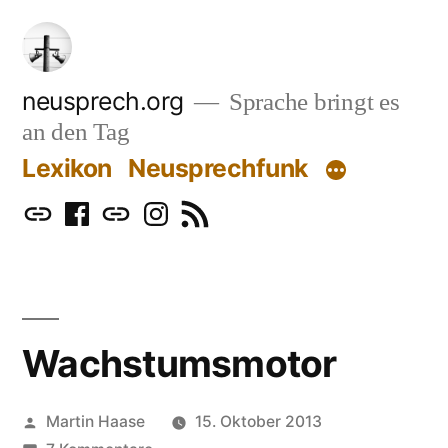
Zum
Inhalt
springen
neusprech.org
Sprache bringt es
an den Tag
Lexikon
Neusprechfunk
Mastodon
Facebook
Bluesky
Instagram
RSS
Wachstumsmotor
Veröffentlicht
Martin Haase
15. Oktober 2013