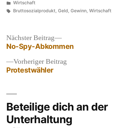
von
Veröffentlicht
Wirtschaft
in
Schlagwörter:
Bruttosozialprodukt
,
Geld
,
Gewinn
,
Wirtschaft
Nächster
Nächster Beitrag
Beitrag:
No-Spy-Abkommen
Beitragsnavigation
Vorheriger
Vorheriger Beitrag
Beitrag:
Protestwähler
Beteilige dich an der
Unterhaltung