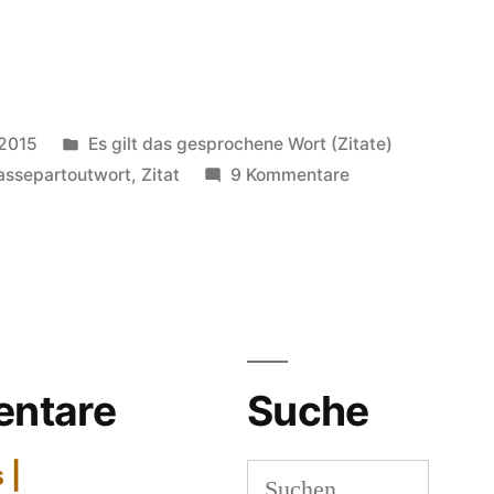
Veröffentlicht
 2015
Es gilt das gesprochene Wort (Zitate)
in
zu
assepartoutwort
,
Zitat
9 Kommentare
„Wir
können
im
Leistungsbereich
auch
unter
Wahrung
ntare
Suche
der
Menschenwürde
 |
Suchen
doch