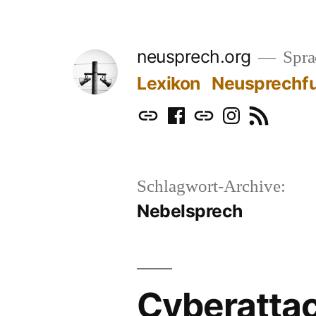
Zum
Inhalt
neusprech.org
Sprac
springen
Lexikon
Neusprechf
Mastodon
Facebook
Bluesky
Instagram
RSS
Schlagwort-Archive:
Nebelsprech
Cyberatta