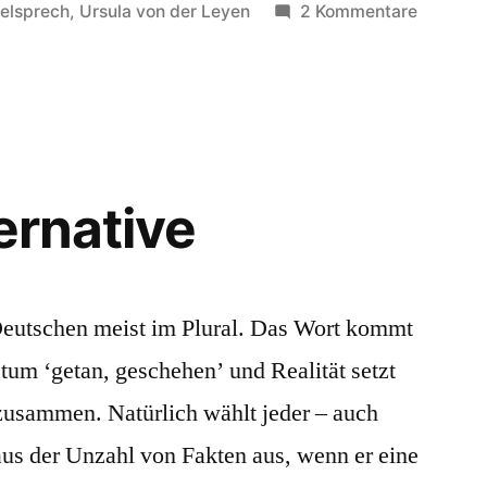
in
zu
elsprech
,
Ursula von der Leyen
2 Kommentare
Cyberat
ernative
Deutschen meist im Plural. Das Wort kommt
ctum ‘getan, geschehen’ und Realität setzt
 zusammen. Natürlich wählt jeder – auch
 aus der Unzahl von Fakten aus, wenn er eine