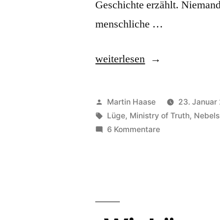
Geschichte erzählt. Niemand 
menschliche …
„Fakten,
weiterlesen
alternative“
Veröffentlicht
Martin Haase
23. Januar
von
Schlagwörter:
Lüge
,
Ministry of Truth
,
Nebels
zu
6 Kommentare
Fakten,
alternative