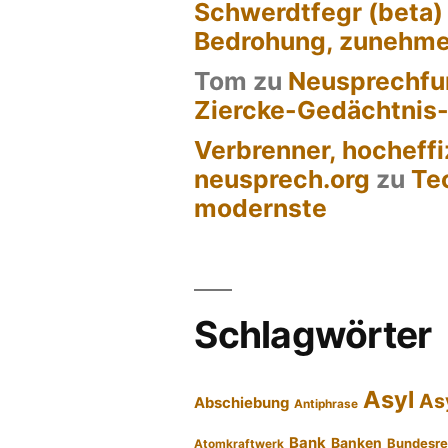
Schwerdtfegr (beta)
tun.““
Bedrohung, zunehm
Tom
zu
Neusprechfun
Ziercke-Gedächtnis
Verbrenner, hocheffi
neusprech.org
zu
Te
modernste
Schlagwörter
Asyl
As
Abschiebung
Antiphrase
Bank
Banken
Bundesre
Atomkraftwerk