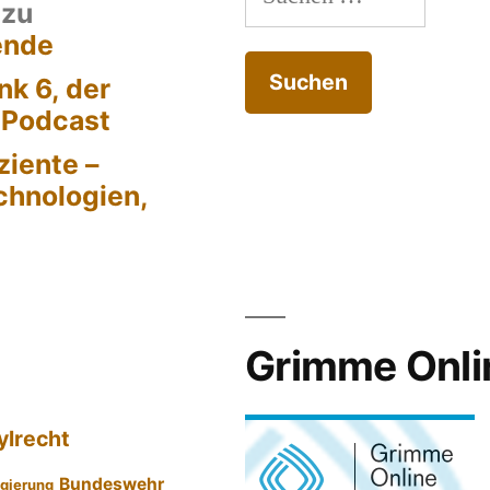
zu
einiges
nach:
ende
tun.“
k 6, der
-Podcast
ziente –
chnologien,
Grimme Onli
ylrecht
Bundeswehr
gierung