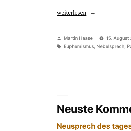
„„Wir
weiterlesen
können
im
Veröffentlicht
Martin Haase
15. August
Leistungsbereich
von
Schlagwörter:
Euphemismus
,
Nebelsprech
,
P
auch
unter
Wahrung
der
Menschenwürde
Neuste Komme
doch
Neusprech des tages
einiges