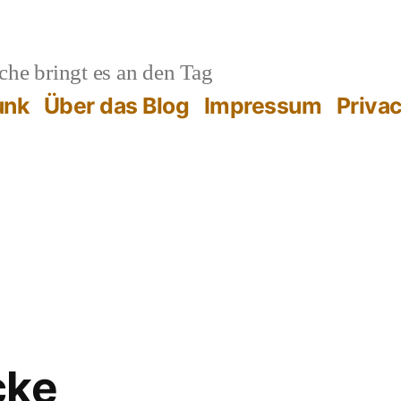
he bringt es an den Tag
unk
Über das Blog
Impressum
Priva
cke