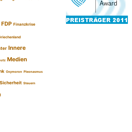
FDP
Finanzkrise
Griechenland
Innere
ster
Medien
hutz
nk
Oxymoron
Pleonasmus
Sicherheit
Steuern
g