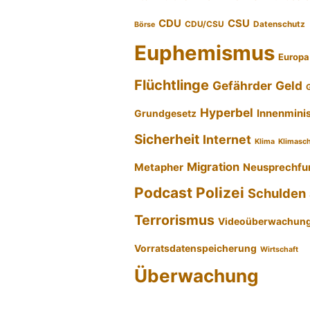
CDU
CSU
CDU/CSU
Datenschutz
Börse
Euphemismus
Europa
Flüchtlinge
Gefährder
Geld
Hyperbel
Innenmini
Grundgesetz
Sicherheit
Internet
Klima
Klimasc
Migration
Metapher
Neusprechfu
Podcast
Polizei
Schulden
Terrorismus
Videoüberwachun
Vorratsdatenspeicherung
Wirtschaft
Überwachung