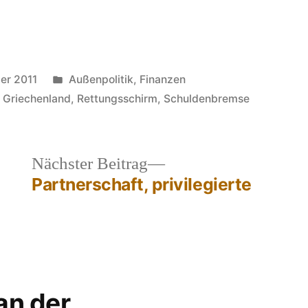
Veröffentlicht
er 2011
Außenpolitik
,
Finanzen
in
,
Griechenland
,
Rettungsschirm
,
Schuldenbremse
heriger
Nächster
Nächster Beitrag
rag:
Beitrag:
Partnerschaft, privilegierte
 an der