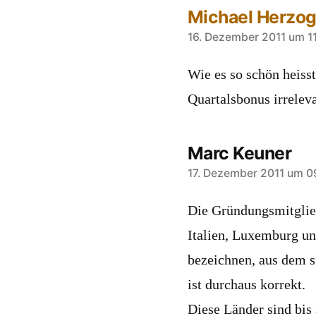
Michael Herzo
sagt:
16. Dezember 2011 um 1
Wie es so schön heisst
Quartalsbonus irreleva
Marc Keuner
sagt:
17. Dezember 2011 um 0
Die Gründungsmitglied
Italien, Luxemburg un
bezeichnen, aus dem s
ist durchaus korrekt.
Diese Länder sind bis 