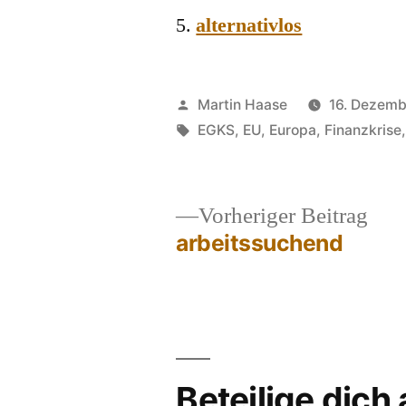
alternativlos
Veröffentlicht
Martin Haase
16. Dezemb
von
Schlagwörter:
EGKS
,
EU
,
Europa
,
Finanzkrise
Vor
Vorheriger Beitrag
Beit
arbeitssuchend
Beitragsnavigation
Beteilige dich