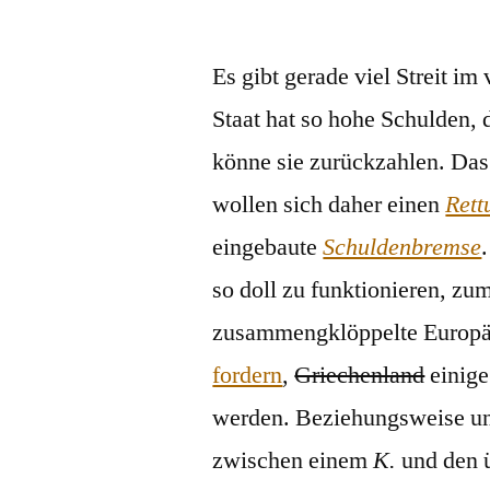
von
Es gibt gerade viel Streit im
Staat hat so hohe Schulden,
könne sie zurückzahlen. Das
wollen sich daher einen
Rett
eingebaute
Schuldenbremse
so doll zu funktionieren, zu
zusammengklöppelte Europäi
fordern
,
Griechenland
einige
werden. Beziehungsweise unte
zwischen einem
K.
und den ü