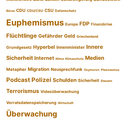
CDU
CSU
CDU/CSU
Datenschutz
Börse
Euphemismus
FDP
Europa
Finanzkrise
Flüchtlinge
Gefährder
Geld
Griechenland
Innere
Hyperbel
Innenminister
Grundgesetz
Sicherheit
Medien
Internet
Klima
Klimaschutz
Migration
Metapher
Neusprechfunk
Oxymoron
Pleonasmus
Podcast
Polizei
Schulden
Sicherheit
Steuern
Terrorismus
Videoüberwachung
Vorratsdatenspeicherung
Wirtschaft
Überwachung