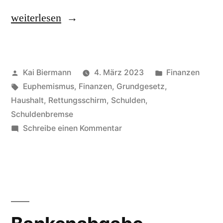
„Sondervermögen“
weiterlesen
Veröffentlicht
Veröffentlicht
Kai Biermann
4. März 2023
Finanzen
von
Schlagwörter:
in
Euphemismus
,
Finanzen
,
Grundgesetz
,
Haushalt
,
Rettungsschirm
,
Schulden
,
Schuldenbremse
zu
Schreibe einen Kommentar
Sondervermögen