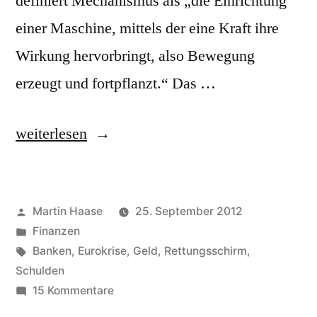
definiert Mechanismus als „die Einrichtung
einer Maschine, mittels der eine Kraft ihre
Wirkung hervorbringt, also Bewegung
erzeugt und fortpflanzt.“ Das …
„Stabilitätsmechanismus,
weiterlesen
Europäischer
(ESM)“
Veröffentlicht
Martin Haase
25. September 2012
von
Veröffentlicht
Finanzen
in
Schlagwörter:
Banken
,
Eurokrise
,
Geld
,
Rettungsschirm
,
Schulden
zu
15 Kommentare
Stabilitätsmechanismus,