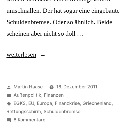
umschnallen. Der hat sogar eine eingebaute
Schuldenbremse. Oder so ähnlich. Beide
scheinen aber nicht so doll …
„Kerneuropa“
weiterlesen
Veröffentlicht
Martin Haase
16. Dezember 2011
von
Veröffentlicht
Außenpolitik
,
Finanzen
in
Schlagwörter:
EGKS
,
EU
,
Europa
,
Finanzkrise
,
Griechenland
,
Rettungsschirm
,
Schuldenbremse
zu
8 Kommentare
Kerneuropa