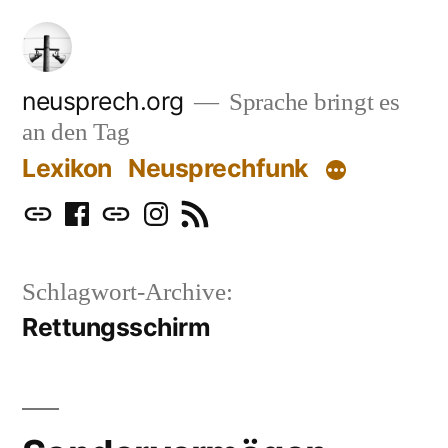
Zum
Inhalt
springen
neusprech.org
Sprache bringt es
an den Tag
Lexikon
Neusprechfunk
Mastodon
Facebook
Bluesky
Instagram
RSS
Schlagwort-Archive:
Rettungsschirm