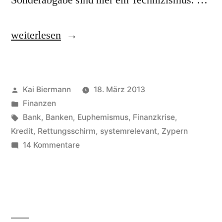
Sonderabgabe sind hier ein Technizismus. …
„Bankenabgabe“
weiterlesen
Veröffentlicht
Kai Biermann
18. März 2013
von
Veröffentlicht
Finanzen
in
Schlagwörter:
Bank
,
Banken
,
Euphemismus
,
Finanzkrise
,
Kredit
,
Rettungsschirm
,
systemrelevant
,
Zypern
zu
14 Kommentare
Bankenabgabe