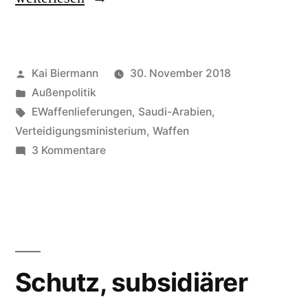
Veröffentlicht
Kai Biermann
30. November 2018
von
Veröffentlicht
Außenpolitik
in
Schlagwörter:
EWaffenlieferungen
,
Saudi-Arabien
,
Verteidigungsministerium
,
Waffen
zu
3 Kommentare
Ertüchtigung
Schutz, subsidiärer