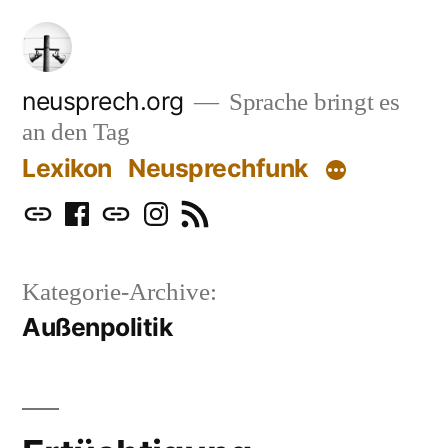
Zum
Inhalt
springen
neusprech.org
Sprache bringt es
an den Tag
Lexikon
Neusprechfunk
Mastodon
Facebook
Bluesky
Instagram
RSS
Kategorie-Archive:
Außenpolitik