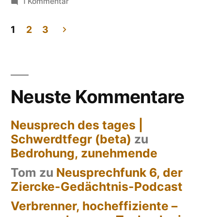
zu
1 Kommentar
Nicht-
Bleibeperspektive,
1
2
3
erkennbare
Seitennummerierung
der
Beiträge
Neuste Kommentare
Neusprech des tages |
Schwerdtfegr (beta)
zu
Bedrohung, zunehmende
Tom
zu
Neusprechfunk 6, der
Ziercke-Gedächtnis-Podcast
Verbrenner, hocheffiziente –