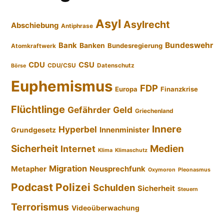
Asyl
Asylrecht
Abschiebung
Antiphrase
Bundeswehr
Bank
Banken
Bundesregierung
Atomkraftwerk
CDU
CSU
CDU/CSU
Datenschutz
Börse
Euphemismus
FDP
Europa
Finanzkrise
Flüchtlinge
Gefährder
Geld
Griechenland
Innere
Hyperbel
Innenminister
Grundgesetz
Sicherheit
Medien
Internet
Klima
Klimaschutz
Migration
Metapher
Neusprechfunk
Oxymoron
Pleonasmus
Podcast
Polizei
Schulden
Sicherheit
Steuern
Terrorismus
Videoüberwachung