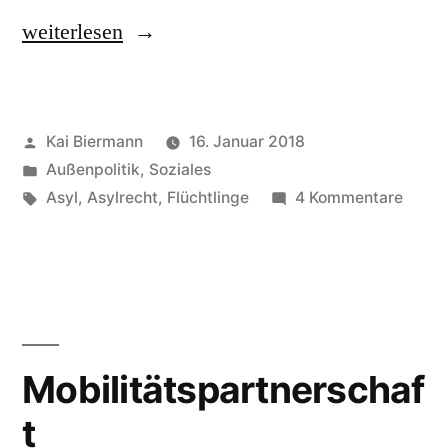
„Schutz,
weiterlesen
subsidiärer“
Veröffentlicht
Kai Biermann
16. Januar 2018
von
Veröffentlicht
Außenpolitik
,
Soziales
in
Schlagwörter:
zu
Asyl
,
Asylrecht
,
Flüchtlinge
4 Kommentare
Schut
subsid
Mobilitätspartnerschaf
t