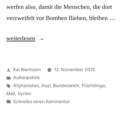
werfen also, damit die Menschen, die dort
verzweifelt vor Bomben fliehen, bleiben …
„Fluchtursachen,
weiterlesen
Bekämpfung
von“
Veröffentlicht
Kai Biermann
12. November 2015
von
Veröffentlicht
Außenpolitik
in
Schlagwörter:
Afghanistan
,
Asyl
,
Bundeswehr
,
Flüchtlinge
,
Mali
,
Syrien
zu
Schreibe einen Kommentar
Fluchtursachen,
Bekämpfung
von