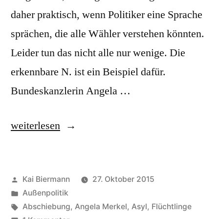
daher praktisch, wenn Politiker eine Sprache
sprächen, die alle Wähler verstehen könnten.
Leider tun das nicht alle nur wenige. Die
erkennbare N. ist ein Beispiel dafür.
Bundeskanzlerin Angela …
„Nicht-
weiterlesen
Bleibeperspektive,
erkennbare“
Veröffentlicht
Kai Biermann
27. Oktober 2015
von
Veröffentlicht
Außenpolitik
in
Schlagwörter:
Abschiebung
,
Angela Merkel
,
Asyl
,
Flüchtlinge