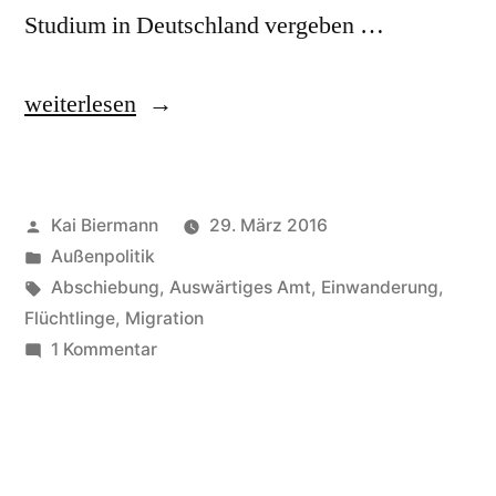
Studium in Deutschland vergeben …
„Mobilitätspartnerschaft“
weiterlesen
Veröffentlicht
Kai Biermann
29. März 2016
von
Veröffentlicht
Außenpolitik
in
Schlagwörter:
Abschiebung
,
Auswärtiges Amt
,
Einwanderung
,
Flüchtlinge
,
Migration
zu
1 Kommentar
Mobilitätspartnerschaft