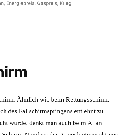
in
en
,
Energiepreis
,
Gaspreis
,
Krieg
umlage
hirm
hirm. Ähnlich wie beim Rettungsschirm,
ch des Fallschirmspringens entlehnt zu
cht wurde, denkt man auch beim A. an
 Schirm. Nur dass der A. noch etwas aktiver