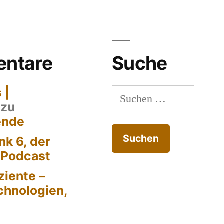
ntare
Suche
 |
Suchen
zu
nach:
ende
k 6, der
-Podcast
ziente –
chnologien,