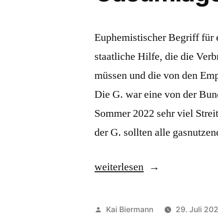
Euphemistischer Begriff für 
staatliche Hilfe, die die Ve
müssen und die von den Emp
Die G. war eine von der Bun
Sommer 2022 sehr viel Streit
der G. sollten alle gasnutz
„Gasumlage“
weiterlesen
Veröffentlicht
Kai Biermann
29. Juli 20