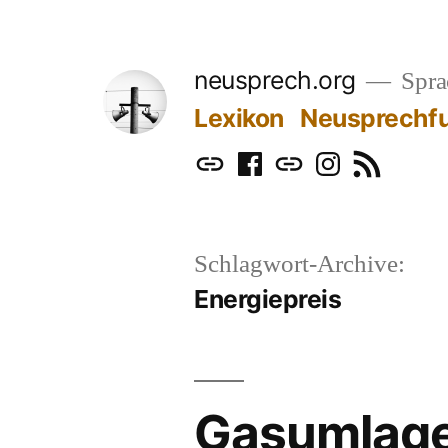
Zum
Inhalt
neusprech.org
Sprac
springen
Lexikon
Neusprechf
Mastodon
Facebook
Bluesky
Instagram
RSS
Schlagwort-Archive:
Energiepreis
Gasumlag