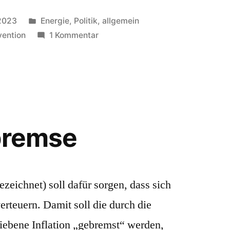
Veröffentlicht
 2023
Energie
,
Politik, allgemein
in
zu
ention
1 Kommentar
Doppel-
Wumms
bremse
ezeichnet) soll dafür sorgen, dass sich
rteuern. Damit soll die durch die
riebene Inflation „gebremst“ werden,