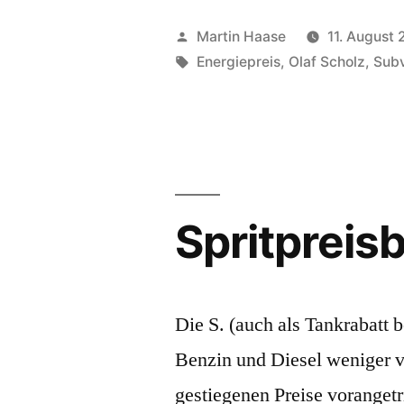
Veröffentlicht
Martin Haase
11. August
von
Schlagwörter:
Energiepreis
,
Olaf Scholz
,
Subv
Spritpreis
Die S. (auch als Tankrabatt b
Benzin und Diesel weniger ve
gestiegenen Preise voranget