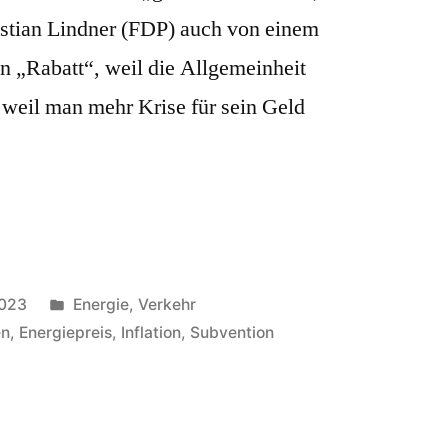
istian Lindner (FDP) auch von einem
ein „Rabatt“, weil die Allgemeinheit
t weil man mehr Krise für sein Geld
Veröffentlicht
2023
Energie
,
Verkehr
in
en
,
Energiepreis
,
Inflation
,
Subvention
e