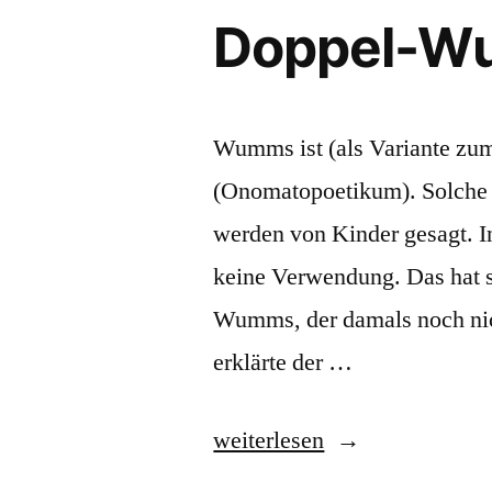
Doppel-
Wumms ist (als Variante zu
(Onomatopoetikum). Solche 
werden von Kinder gesagt. In
keine Verwendung. Das hat s
Wumms, der damals noch nic
erklärte der …
„Doppel-
weiterlesen
Wumms“