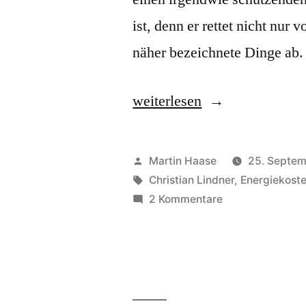
ist, denn er rettet nicht nur
näher bezeichnete Dinge ab
„Abwehrschirm“
weiterlesen
Veröffentlicht
Martin Haase
25. Septe
von
Schlagwörter:
Christian Lindner
,
Energiekost
zu
2 Kommentare
Abwehrschirm