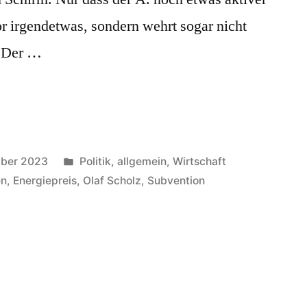
 vor irgendetwas, sondern wehrt sogar nicht
. Der …
Veröffentlicht
mber 2023
Politik, allgemein
,
Wirtschaft
in
en
,
Energiepreis
,
Olaf Scholz
,
Subvention