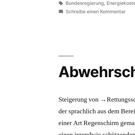
von
Schlagwörter:
Bundesregierung
,
Energiekost
zu
Schreibe einen Kommentar
Gas
Abwehrsc
Steigerung von →Rettungssc
der sprachlich aus dem Berei
einer Art Regenschirm gema
einen irgendwie schützenden