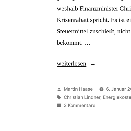
weshalb Finanzminister Chr
Krisenrabatt spricht. Es ist 
Steuermittel zuschießt, nich
bekommt. …
„Spritpreisbremse“
weiterlesen
Veröffentlicht
Martin Haase
6. Januar 
von
Schlagwörter:
Christian Lindner
,
Energiekost
zu
3 Kommentare
Spritpreisbrems