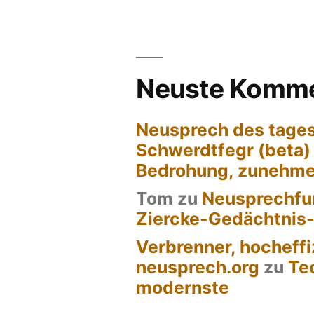
Neuste Komme
Neusprech des tages
Schwerdtfegr (beta)
Bedrohung, zunehm
Tom
zu
Neusprechfun
Ziercke-Gedächtnis
Verbrenner, hocheffi
neusprech.org
zu
Te
modernste