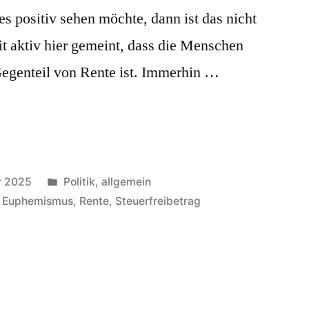
 positiv sehen möchte, dann ist das nicht
mit aktiv hier gemeint, dass die Menschen
 Gegenteil von Rente ist. Immerhin …
Veröffentlicht
r 2025
Politik, allgemein
in
,
Euphemismus
,
Rente
,
Steuerfreibetrag