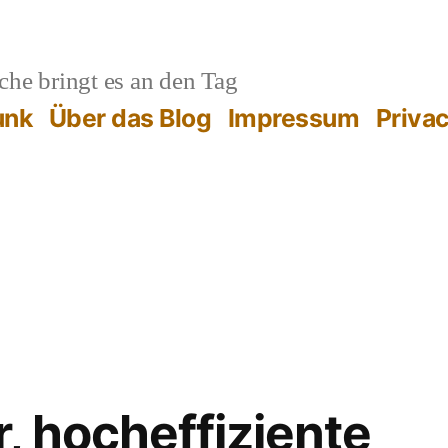
he bringt es an den Tag
unk
Über das Blog
Impressum
Priva
, hocheffiziente