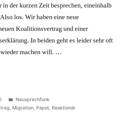
r in der kurzen Zeit besprechen, eineinhalb
 Also los. Wir haben eine neue
euen Koalitionsvertrag und einer
rklärung. In beiden geht es leider sehr oft
 wieder machen will. …
Veröffentlicht
5
Neusprechfunk
in
rtrag
,
Migration
,
Papst
,
Reaktionär