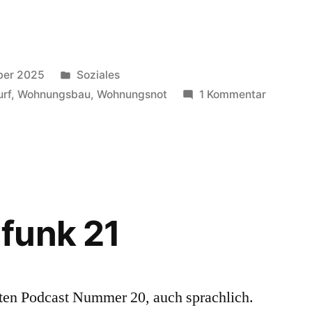
Veröffentlicht
ber 2025
Soziales
in
zu
rf
,
Wohnungsbau
,
Wohnungsnot
1 Kommentar
Bauturb
funk 21
etzten Podcast Nummer 20, auch sprachlich.