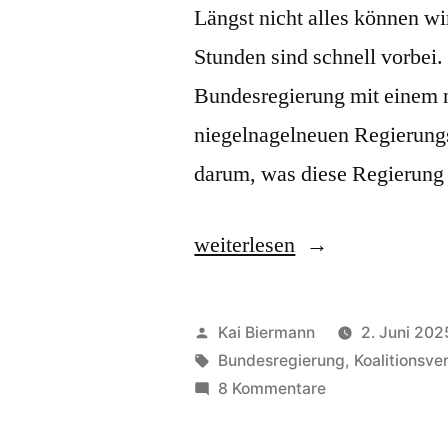
Längst nicht alles können wi
Stunden sind schnell vorbei.
Bundesregierung mit einem n
niegelnagelneuen Regierungse
darum, was diese Regierung
„Neusprechfunk
weiterlesen
21“
Veröffentlicht
Kai Biermann
2. Juni 202
von
Schlagwörter:
Bundesregierung
,
Koalitionsve
zu
8 Kommentare
Neusprechfunk
21