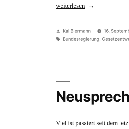
„Bauturbo“
weiterlesen
Veröffentlicht
Kai Biermann
16. Septem
von
Schlagwörter:
Bundesregierung
,
Gesetzentwu
Neusprech
Viel ist passiert seit dem l