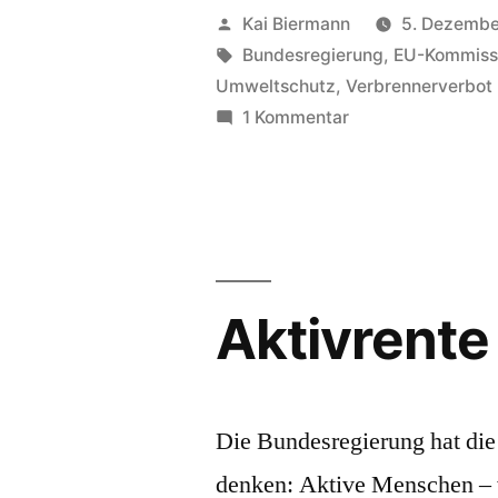
Veröffentlicht
Kai Biermann
5. Dezembe
von
Schlagwörter:
Bundesregierung
,
EU-Kommiss
Umweltschutz
,
Verbrennerverbot
zu
1 Kommentar
Verbrenner,
hocheffiziente
Aktivrente
Die Bundesregierung hat die
denken: Aktive Menschen –