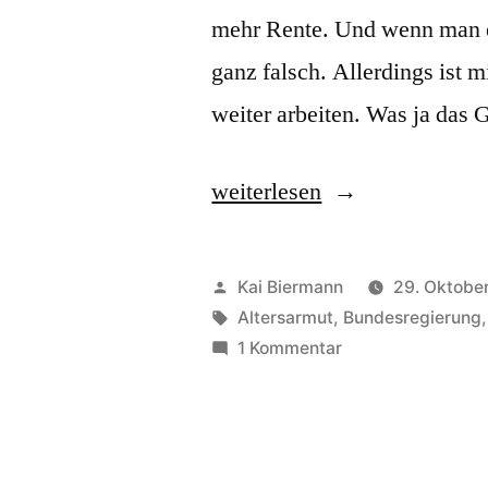
mehr Rente. Und wenn man es
ganz falsch. Allerdings ist 
weiter arbeiten. Was ja das
„Aktivrente“
weiterlesen
Veröffentlicht
Kai Biermann
29. Oktobe
von
Schlagwörter:
Altersarmut
,
Bundesregierung
zu
1 Kommentar
Aktivrente