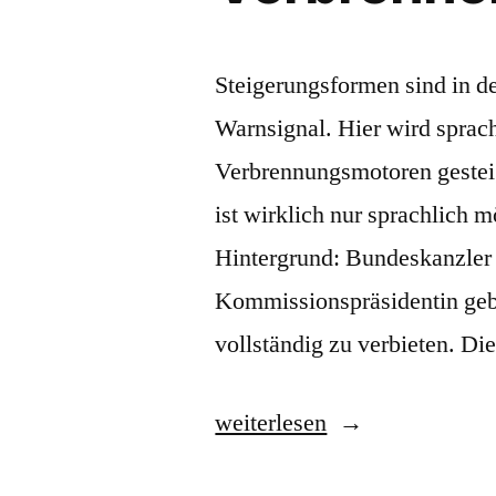
Steigerungsformen sind in d
Warnsignal. Hier wird sprach
Verbrennungsmotoren gesteig
ist wirklich nur sprachlich 
Hintergrund: Bundeskanzler 
Kommissionspräsidentin geb
vollständig zu verbieten. D
„Verbrenner,
weiterlesen
hocheffiziente“