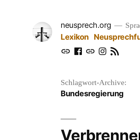
Zum
Inhalt
neusprech.org
Sprac
springen
Lexikon
Neusprechf
Mastodon
Facebook
Bluesky
Instagram
RSS
Schlagwort-Archive:
Bundesregierung
Verbrenner