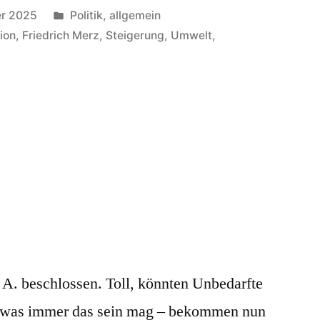
Veröffentlicht
r 2025
Politik, allgemein
in
ion
,
Friedrich Merz
,
Steigerung
,
Umwelt
,
 A. beschlossen. Toll, könnten Unbedarfte
 was immer das sein mag – bekommen nun