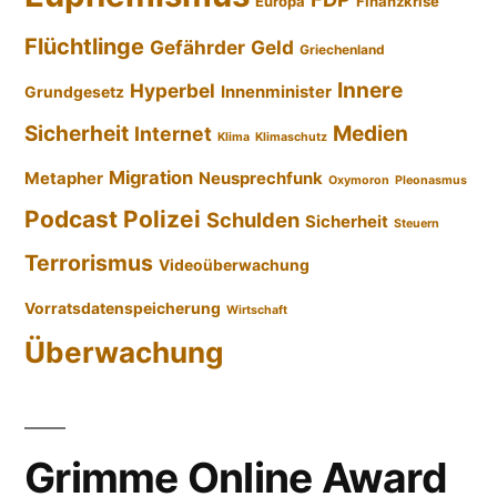
Europa
Finanzkrise
Flüchtlinge
Gefährder
Geld
Griechenland
Innere
Hyperbel
Innenminister
Grundgesetz
Sicherheit
Medien
Internet
Klima
Klimaschutz
Migration
Metapher
Neusprechfunk
Oxymoron
Pleonasmus
Podcast
Polizei
Schulden
Sicherheit
Steuern
Terrorismus
Videoüberwachung
Vorratsdatenspeicherung
Wirtschaft
Überwachung
Grimme Online Award