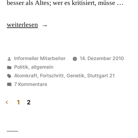
besser als Altes; wer es kritisiert, müsse …
„Fortschrittsverweigerer“
weiterlesen
Veröffentlicht
Informeller Mitarbeiter
14. Dezember 2010
von
Veröffentlicht
Politik, allgemein
in
Schlagwörter:
Atomkraft
,
Fortschritt
,
Genetik
,
Stuttgart 21
zu
7 Kommentare
Fortschrittsverweigerer
1
2
Seitennummerierung
der