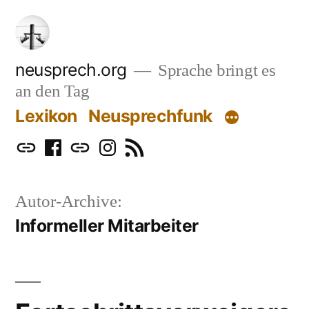
Zum
Inhalt
springen
neusprech.org
Sprache bringt es
an den Tag
Lexikon
Neusprechfunk
Mastodon
Facebook
Bluesky
Instagram
RSS
Autor-Archive:
Informeller Mitarbeiter