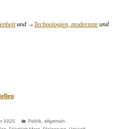
enheit
und →
Technologien, modernste
und
tellen
Veröffentlicht
r 2025
Politik, allgemein
in