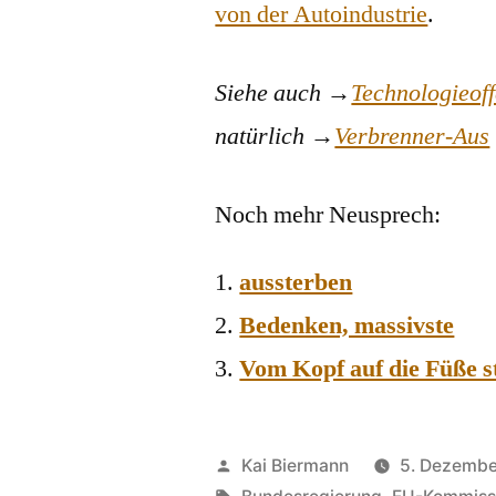
von der Autoindustrie
.
Siehe auch →
Technologieoff
natürlich →
Verbrenner-Aus
Noch mehr Neusprech:
aussterben
Bedenken, massivste
Vom Kopf auf die Füße s
Veröffentlicht
Kai Biermann
5. Dezembe
von
Schlagwörter: