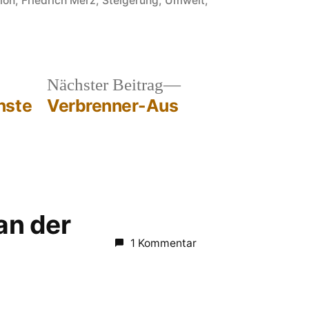
ion
,
Friedrich Merz
,
Steigerung
,
Umwelt
,
heriger
Nächster
Nächster Beitrag
rag:
Beitrag:
nste
Verbrenner-Aus
 an der
1 Kommentar