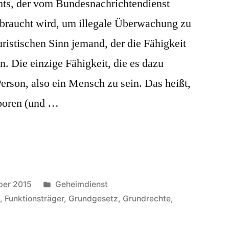
chts, der vom Bundesnachrichtendienst
raucht wird, um illegale Überwachung zu
juristischen Sinn jemand, der die Fähigkeit
n. Die einzige Fähigkeit, die es dazu
 Person, also ein Mensch zu sein. Das heißt,
eboren (und …
Veröffentlicht
ber 2015
Geheimdienst
in
t
,
Funktionsträger
,
Grundgesetz
,
Grundrechte
,