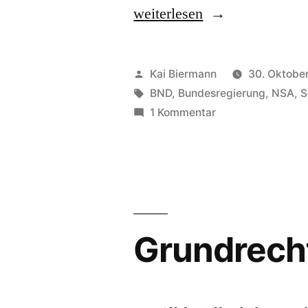
„Vertrauensperson,
weiterlesen
unabhängige“
Veröffentlicht
Kai Biermann
30. Oktobe
von
Schlagwörter:
BND
,
Bundesregierung
,
NSA
,
S
zu
1 Kommentar
Vertrauensperson
unabhängige
Grundrech