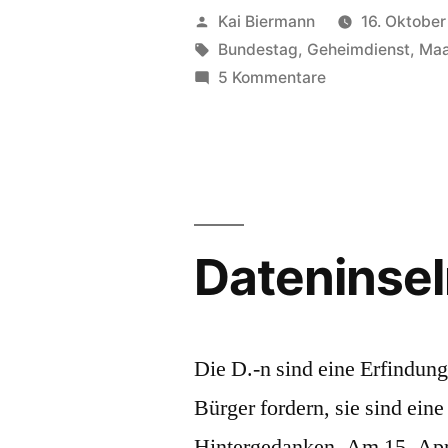
Veröffentlicht
Kai Biermann
16. Oktober
von
Schlagwörter:
Bundestag
,
Geheimdienst
,
Ma
zu
5 Kommentare
Nachrichtendien
Dateninse
Die D.-n sind eine Erfindun
Bürger fordern, sie sind ei
Hintergedanken. Am 15. Apri