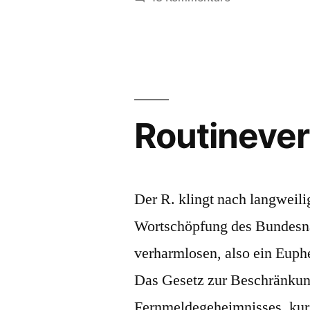
Grundrechtsträ
Routineve
Der R. klingt nach langweili
Wortschöpfung des Bundesn
verharmlosen, also ein Eup
Das Gesetz zur Beschränkung
Fernmeldegeheimnisses, kur