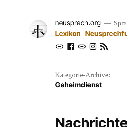
Zum
Inhalt
neusprech.org
Sprac
springen
Lexikon
Neusprechf
Mastodon
Facebook
Bluesky
Instagram
RSS
Kategorie-Archive:
Geheimdienst
Nachricht