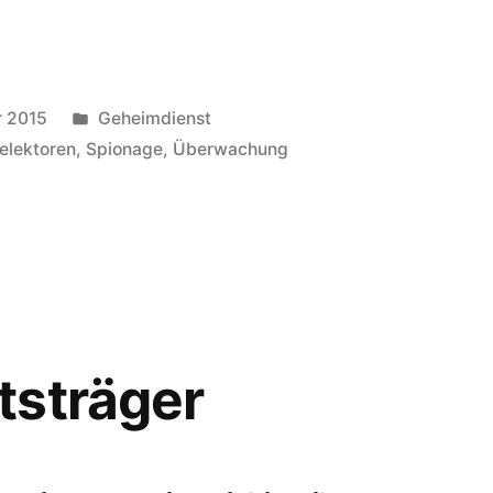
Veröffentlicht
r 2015
Geheimdienst
in
elektoren
,
Spionage
,
Überwachung
,
tsträger