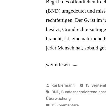
Begriff des öffentlichen Re
(BND) umgedeutet und missb
rechtfertigen. Der G. ist im 
besitzt, Grundrechte zu trage
braucht, ist, eine natürliche
jeder Mensch hat, sobald g
„Grundrechtsträger“
weiterlesen
Veröffentlicht
Kai Biermann
15. Septem
von
Schlagwörter:
BND
,
Bundesnachrichtendiens
Überwachung
zu
13 Kommentare