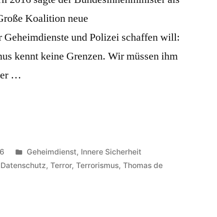
Große Koalition neue
Geheimdienste und Polizei schaffen will:
smus kennt keine Grenzen. Wir müssen ihm
ter …
Veröffentlicht
16
Geheimdienst
,
Innere Sicherheit
in
,
Datenschutz
,
Terror
,
Terrorismus
,
Thomas de