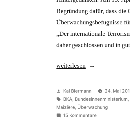
Begründung dafür, dass die 
Überwachungsbefugnisse für 
„Der internationale Terrori
daher geschlossen und in gu
„Dateninseln“
weiterlesen
Veröffentlicht
Kai Biermann
24. Mai 20
von
Schlagwörter:
BKA
,
Bundesinnenministerium
Maizière
,
Überwachung
zu
15 Kommentare
Dateninseln