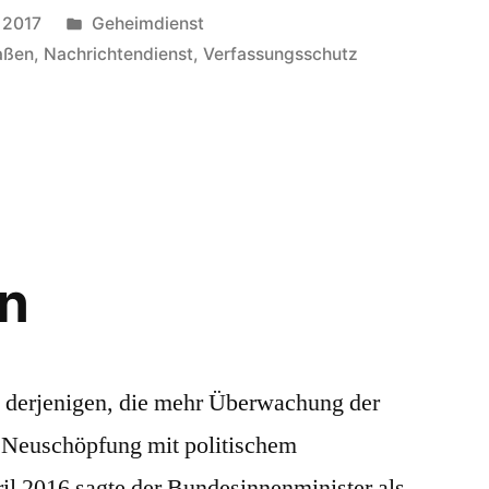
Veröffentlicht
 2017
Geheimdienst
in
aßen
,
Nachrichtendienst
,
Verfassungsschutz
st
ln
g derjenigen, die mehr Überwachung der
ne Neuschöpfung mit politischem
l 2016 sagte der Bundesinnenminister als