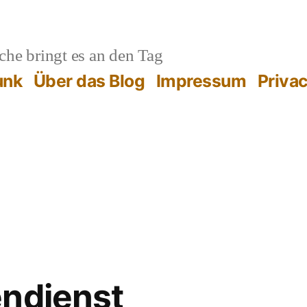
he bringt es an den Tag
unk
Über das Blog
Impressum
Priva
endienst