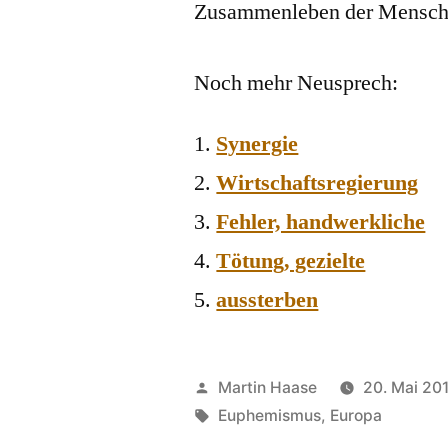
Zusammenleben der Mensch
Noch mehr Neusprech:
Synergie
Wirtschaftsregierung
Fehler, handwerkliche
Tötung, gezielte
aussterben
Veröffentlicht
Martin Haase
20. Mai 20
von
Schlagwörter:
Euphemismus
,
Europa