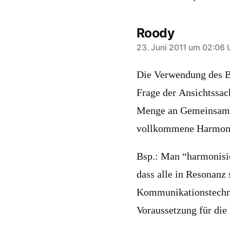
Roody
sagt:
23. Juni 2011 um 02:06 
Die Verwendung des Be
Frage der Ansichtssac
Menge an Gemeinsamkei
vollkommene Harmonie
Bsp.: Man “harmonisie
dass alle in Resonanz 
Kommunikationstechni
Voraussetzung für die