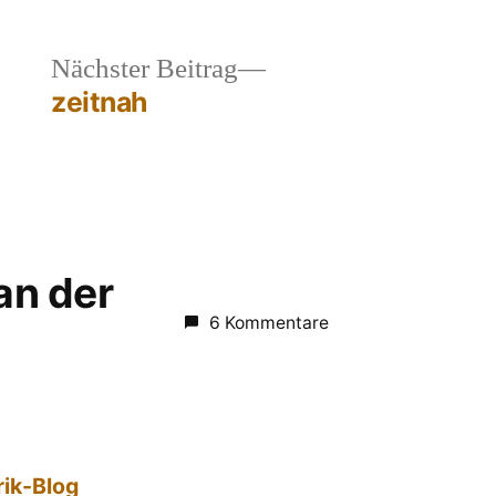
heriger
Nächster
Nächster Beitrag
rag:
Beitrag:
zeitnah
 an der
6 Kommentare
rik-Blog