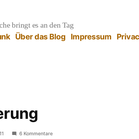
he bringt es an den Tag
unk
Über das Blog
Impressum
Priva
erung
zu
11
6 Kommentare