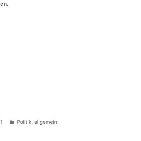
en.
Veröffentlicht
11
Politik, allgemein
in