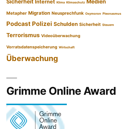
Sicherheit
Medien
Internet
Klima
Klimaschutz
Migration
Metapher
Neusprechfunk
Oxymoron
Pleonasmus
Podcast
Polizei
Schulden
Sicherheit
Steuern
Terrorismus
Videoüberwachung
Vorratsdatenspeicherung
Wirtschaft
Überwachung
Grimme Online Award