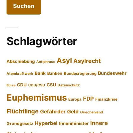
Schlagwörter
Asyl
Asylrecht
Abschiebung
Antiphrase
Bundeswehr
Bank
Banken
Bundesregierung
Atomkraftwerk
CDU
CSU
CDU/CSU
Datenschutz
Börse
Euphemismus
FDP
Europa
Finanzkrise
Flüchtlinge
Gefährder
Geld
Griechenland
Innere
Hyperbel
Innenminister
Grundgesetz