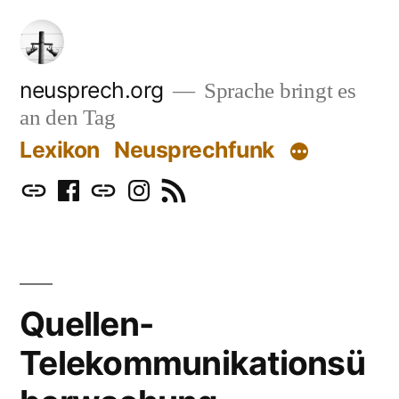
Zum
Inhalt
springen
neusprech.org
Sprache bringt es
an den Tag
Lexikon
Neusprechfunk
Mastodon
Facebook
Bluesky
Instagram
RSS
Quellen-
Telekommunikationsü