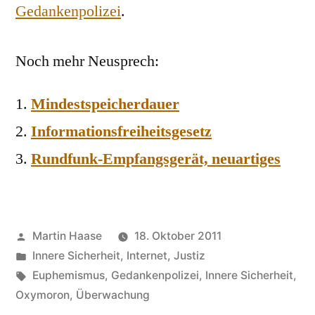
Gedankenpolizei
.
Noch mehr Neusprech:
Mindestspeicherdauer
Informationsfreiheitsgesetz
Rundfunk-Empfangsgerät, neuartiges
Veröffentlicht
Martin Haase
18. Oktober 2011
von
Veröffentlicht
Innere Sicherheit
,
Internet
,
Justiz
in
Schlagwörter:
Euphemismus
,
Gedankenpolizei
,
Innere Sicherheit
,
Oxymoron
,
Überwachung