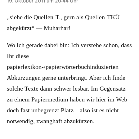
sagt:
19. Oktober 2011 um 20:44 Uhr
„siehe die Quellen-T., gern als Quellen-TKÜ
abgekürzt“ — Muharhar!
Wo ich gerade dabei bin: Ich verstehe schon, dass
Ihr diese
papierlexikon-/papierwörterbuchinduzierten
Abkürzungen gerne unterbringt. Aber ich finde
solche Texte dann schwer lesbar. Im Gegensatz
zu einem Papiermedium haben wir hier im Web
doch fast unbegrenzt Platz – also ist es nicht
notwendig, zwanghaft abzukürzen.