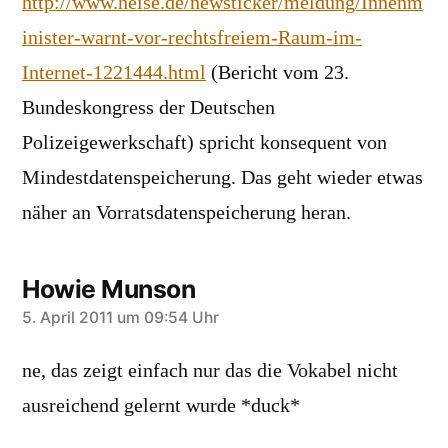
http://www.heise.de/newsticker/meldung/Innenm
inister-warnt-vor-rechtsfreiem-Raum-im-
Internet-1221444.html
(Bericht vom 23.
Bundeskongress der Deutschen
Polizeigewerkschaft) spricht konsequent von
Mindestdatenspeicherung. Das geht wieder etwas
näher an Vorratsdatenspeicherung heran.
Howie Munson
sagt:
5. April 2011 um 09:54 Uhr
ne, das zeigt einfach nur das die Vokabel nicht
ausreichend gelernt wurde *duck*