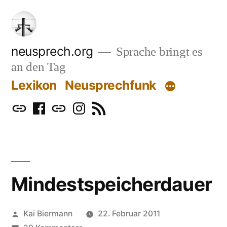
Zum
Inhalt
springen
neusprech.org
Sprache bringt es
an den Tag
Lexikon
Neusprechfunk
Mastodon
Facebook
Bluesky
Instagram
RSS
Mindestspeicherdauer
Veröffentlicht
Kai Biermann
22. Februar 2011