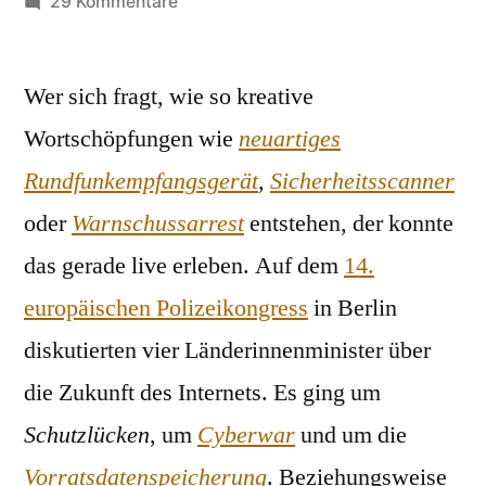
von
zu
29 Kommentare
Mindestspeicherdauer
Wer sich fragt, wie so kreative
Wortschöpfungen wie
neuartiges
Rundfunkempfangsgerät
,
Sicherheitsscanner
oder
Warnschussarrest
entstehen, der konnte
das gerade live erleben. Auf dem
14.
europäischen Polizeikongress
in Berlin
diskutierten vier Länderinnenminister über
die Zukunft des Internets. Es ging um
Schutzlücken
, um
Cyberwar
und um die
Vorratsdatenspeicherung
. Beziehungsweise