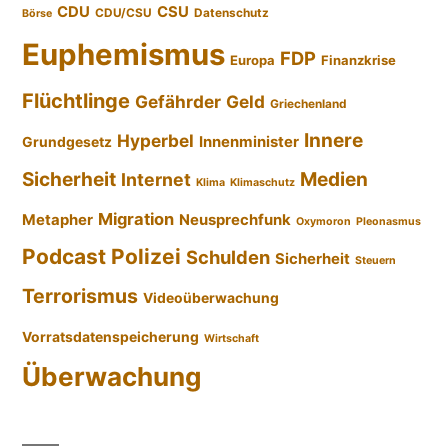
CDU
CSU
CDU/CSU
Datenschutz
Börse
Euphemismus
FDP
Europa
Finanzkrise
Flüchtlinge
Gefährder
Geld
Griechenland
Innere
Hyperbel
Innenminister
Grundgesetz
Sicherheit
Medien
Internet
Klima
Klimaschutz
Migration
Metapher
Neusprechfunk
Oxymoron
Pleonasmus
Podcast
Polizei
Schulden
Sicherheit
Steuern
Terrorismus
Videoüberwachung
Vorratsdatenspeicherung
Wirtschaft
Überwachung