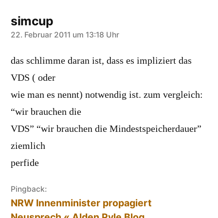
simcup
sagt:
22. Februar 2011 um 13:18 Uhr
das schlimme daran ist, dass es impliziert das
VDS ( oder
wie man es nennt) notwendig ist. zum vergleich:
“wir brauchen die
VDS” “wir brauchen die Mindestspeicherdauer”
ziemlich
perfide
Pingback:
NRW Innenminister propagiert
Neusprech « Alden Pyle Blog