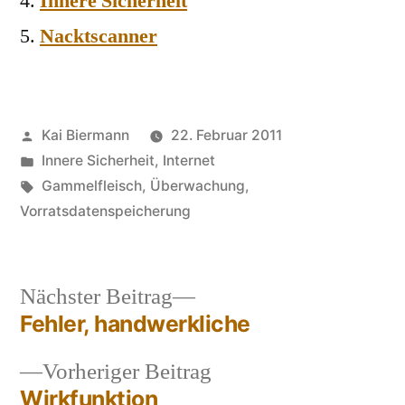
Innere Sicherheit
Nacktscanner
Veröffentlicht
Kai Biermann
22. Februar 2011
von
Veröffentlicht
Innere Sicherheit
,
Internet
in
Schlagwörter:
Gammelfleisch
,
Überwachung
,
Vorratsdatenspeicherung
Nächster
Nächster Beitrag
Beitrag:
Fehler, handwerkliche
Beitragsnavigation
Vorheriger
Vorheriger Beitrag
Beitrag:
Wirkfunktion