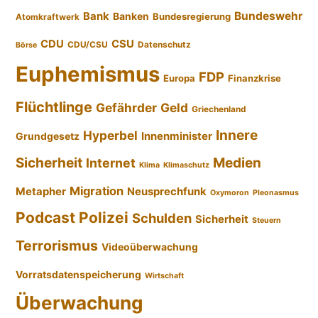
Bundeswehr
Bank
Banken
Bundesregierung
Atomkraftwerk
CDU
CSU
CDU/CSU
Datenschutz
Börse
Euphemismus
FDP
Europa
Finanzkrise
Flüchtlinge
Gefährder
Geld
Griechenland
Innere
Hyperbel
Innenminister
Grundgesetz
Sicherheit
Medien
Internet
Klima
Klimaschutz
Migration
Metapher
Neusprechfunk
Oxymoron
Pleonasmus
Podcast
Polizei
Schulden
Sicherheit
Steuern
Terrorismus
Videoüberwachung
Vorratsdatenspeicherung
Wirtschaft
Überwachung