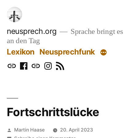
Zum
Inhalt
springen
neusprech.org
Sprache bringt es
an den Tag
Lexikon
Neusprechfunk
Mastodon
Facebook
Bluesky
Instagram
RSS
Fortschrittslücke
Veröffentlicht
Martin Haase
20. April 2023