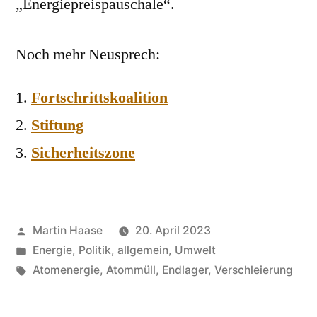
„Energiepreispauschale“.
Noch mehr Neusprech:
Fortschrittskoalition
Stiftung
Sicherheitszone
Veröffentlicht
Martin Haase
20. April 2023
von
Veröffentlicht
Energie
,
Politik, allgemein
,
Umwelt
in
Schlagwörter:
Atomenergie
,
Atommüll
,
Endlager
,
Verschleierung