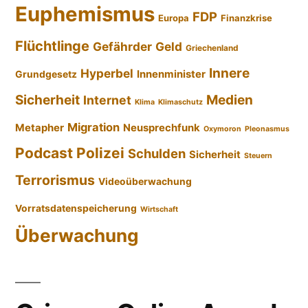
Euphemismus
FDP
Europa
Finanzkrise
Flüchtlinge
Gefährder
Geld
Griechenland
Innere
Hyperbel
Innenminister
Grundgesetz
Sicherheit
Medien
Internet
Klima
Klimaschutz
Migration
Metapher
Neusprechfunk
Oxymoron
Pleonasmus
Podcast
Polizei
Schulden
Sicherheit
Steuern
Terrorismus
Videoüberwachung
Vorratsdatenspeicherung
Wirtschaft
Überwachung