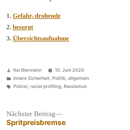
Gefahr, drohende
besorgt
Übersichtsaufnahme
Veröffentlicht
Kai Biermann
10. Juni 2020
von
Veröffentlicht
Innere Sicherheit
,
Politik, allgemein
in
Schlagwörter:
Polizei
,
racial profiling
,
Rassismus
Nächster
Nächster Beitrag
Beitrag:
Spritpreisbremse
Beitragsnavigation