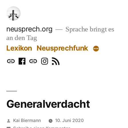
Zum
Inhalt
springen
neusprech.org
Sprache bringt es
an den Tag
Lexikon
Neusprechfunk
Mastodon
Facebook
Bluesky
Instagram
RSS
Generalverdacht
Veröffentlicht
Kai Biermann
10. Juni 2020