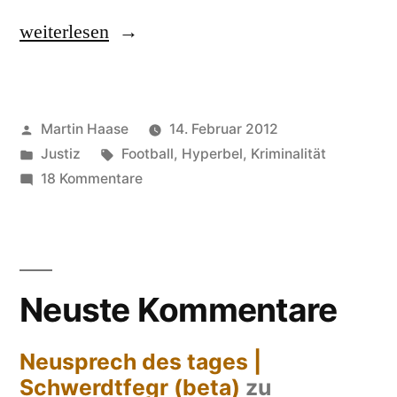
„Intensivtäter“
weiterlesen
Veröffentlicht
Martin Haase
14. Februar 2012
von
Veröffentlicht
Schlagwörter:
Justiz
Football
,
Hyperbel
,
Kriminalität
in
zu
18 Kommentare
Intensivtäter
Neuste Kommentare
Neusprech des tages |
Schwerdtfegr (beta)
zu