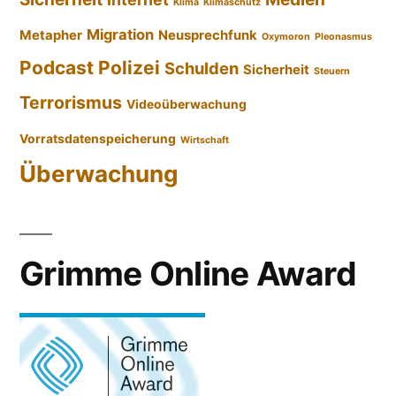
Klima
Klimaschutz
Migration
Metapher
Neusprechfunk
Oxymoron
Pleonasmus
Podcast
Polizei
Schulden
Sicherheit
Steuern
Terrorismus
Videoüberwachung
Vorratsdatenspeicherung
Wirtschaft
Überwachung
Grimme Online Award