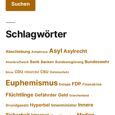
Schlagwörter
Asyl
Asylrecht
Abschiebung
Antiphrase
Bundeswehr
Bank
Banken
Bundesregierung
Atomkraftwerk
CDU
CSU
CDU/CSU
Datenschutz
Börse
Euphemismus
FDP
Europa
Finanzkrise
Flüchtlinge
Gefährder
Geld
Griechenland
Innere
Hyperbel
Innenminister
Grundgesetz
Sicherheit
Medien
Internet