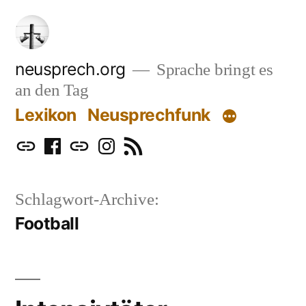
Zum
Inhalt
springen
neusprech.org
Sprache bringt es
an den Tag
Lexikon
Neusprechfunk
Mastodon
Facebook
Bluesky
Instagram
RSS
Schlagwort-Archive:
Football