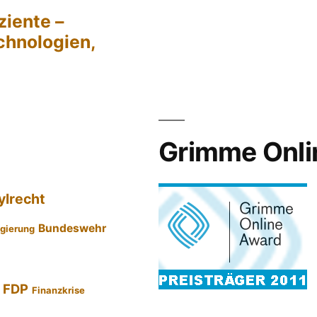
ziente –
chnologien,
Grimme Onli
ylrecht
Bundeswehr
gierung
FDP
Finanzkrise