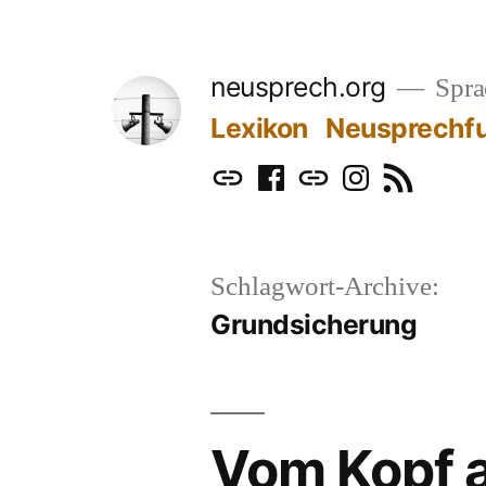
Zum
Inhalt
neusprech.org
Sprac
springen
Lexikon
Neusprechf
Mastodon
Facebook
Bluesky
Instagram
RSS
Schlagwort-Archive:
Grundsicherung
Vom Kopf a