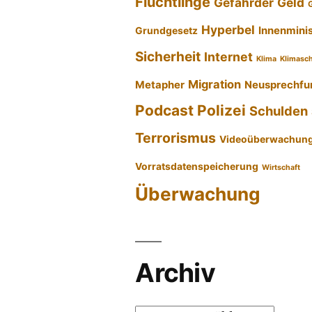
Flüchtlinge
Gefährder
Geld
Hyperbel
Innenmini
Grundgesetz
Sicherheit
Internet
Klima
Klimasc
Migration
Metapher
Neusprechfu
Podcast
Polizei
Schulden
Terrorismus
Videoüberwachun
Vorratsdatenspeicherung
Wirtschaft
Überwachung
Archiv