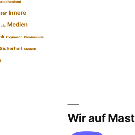
Griechenland
Innere
ster
Medien
hutz
nk
Oxymoron
Pleonasmus
Sicherheit
Steuern
g
Wir auf Mas