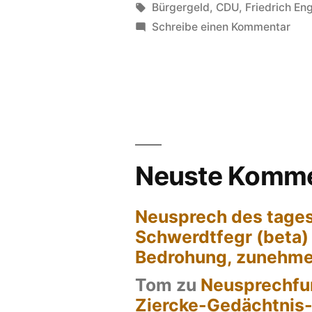
die
von
Schlagwörter:
Bürgergeld
,
CDU
,
Friedrich En
zu
Schreibe einen Kommentar
Füße
Vo
stellen“
Kop
auf
die
Füß
stel
Neuste Komme
Neusprech des tages
Schwerdtfegr (beta)
Bedrohung, zunehm
Tom
zu
Neusprechfun
Ziercke-Gedächtnis