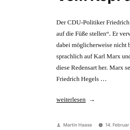
Der CDU-Politiker Friedric
auf die Füße stellen“. Er ve
dabei möglicherweise nicht 
sprachlich auf Karl Marx un
diese Redensart her. Marx se
Friedrich Hegels …
„Vom
weiterlesen
Kopf
auf
Veröffentlicht
Martin Haase
14. Februa