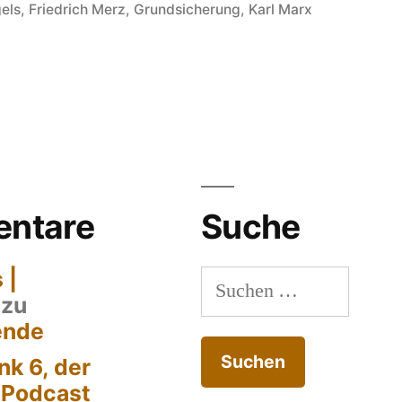
in
gels
,
Friedrich Merz
,
Grundsicherung
,
Karl Marx
m
f
e
len
ntare
Suche
 |
Suchen
zu
nach:
ende
k 6, der
-Podcast