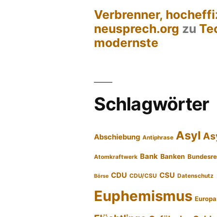
Verbrenner, hocheffi
neusprech.org
zu
Te
modernste
Schlagwörter
Asyl
As
Abschiebung
Antiphrase
Bank
Banken
Bundesre
Atomkraftwerk
CDU
CSU
CDU/CSU
Datenschutz
Börse
Euphemismus
Europa