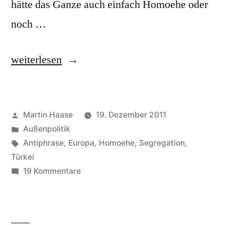
hätte das Ganze auch einfach Homoehe oder
noch …
„Partnerschaft,
weiterlesen
privilegierte“
Veröffentlicht
Martin Haase
19. Dezember 2011
von
Veröffentlicht
Außenpolitik
in
Schlagwörter:
Antiphrase
,
Europa
,
Homoehe
,
Segregation
,
Türkei
zu
19 Kommentare
Partnerschaft,
privilegierte