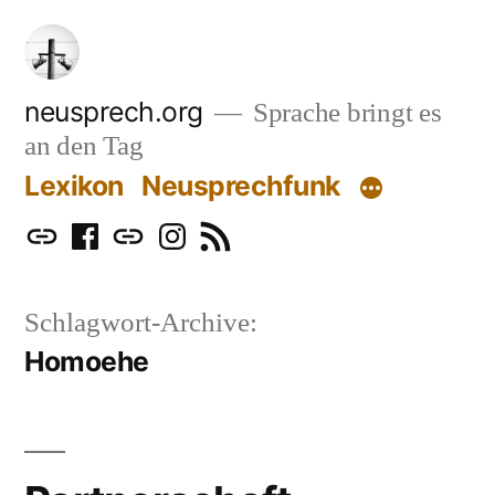
Zum
Inhalt
springen
neusprech.org
Sprache bringt es
an den Tag
Lexikon
Neusprechfunk
Mastodon
Facebook
Bluesky
Instagram
RSS
Schlagwort-Archive:
Homoehe