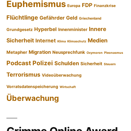
Euphemismus
FDP
Europa
Finanzkrise
Flüchtlinge
Gefährder
Geld
Griechenland
Innere
Hyperbel
Innenminister
Grundgesetz
Sicherheit
Medien
Internet
Klima
Klimaschutz
Migration
Metapher
Neusprechfunk
Oxymoron
Pleonasmus
Podcast
Polizei
Schulden
Sicherheit
Steuern
Terrorismus
Videoüberwachung
Vorratsdatenspeicherung
Wirtschaft
Überwachung