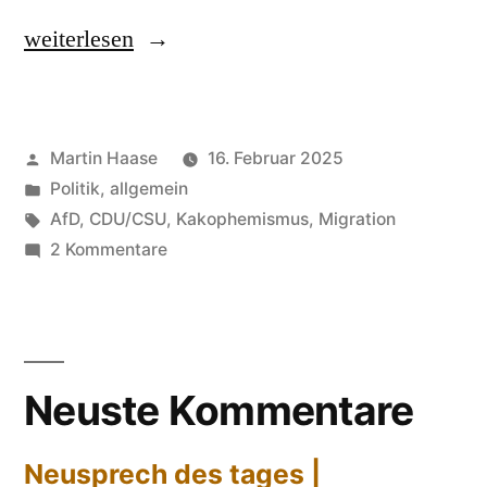
„Migration,
weiterlesen
illegale“
Veröffentlicht
Martin Haase
16. Februar 2025
von
Veröffentlicht
Politik, allgemein
in
Schlagwörter:
AfD
,
CDU/CSU
,
Kakophemismus
,
Migration
zu
2 Kommentare
Migration,
illegale
Neuste Kommentare
Neusprech des tages |