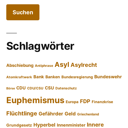
Schlagwörter
Asyl
Asylrecht
Abschiebung
Antiphrase
Bundeswehr
Bank
Banken
Bundesregierung
Atomkraftwerk
CDU
CSU
CDU/CSU
Datenschutz
Börse
Euphemismus
FDP
Europa
Finanzkrise
Flüchtlinge
Gefährder
Geld
Griechenland
Innere
Hyperbel
Innenminister
Grundgesetz