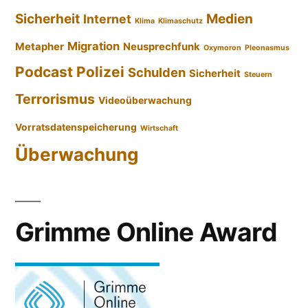
Sicherheit
Medien
Internet
Klima
Klimaschutz
Migration
Metapher
Neusprechfunk
Oxymoron
Pleonasmus
Podcast
Polizei
Schulden
Sicherheit
Steuern
Terrorismus
Videoüberwachung
Vorratsdatenspeicherung
Wirtschaft
Überwachung
Grimme Online Award