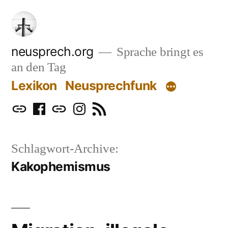
Zum
Inhalt
springen
neusprech.org
Sprache bringt es
an den Tag
Lexikon
Neusprechfunk
Mastodon
Facebook
Bluesky
Instagram
RSS
Schlagwort-Archive:
Kakophemismus