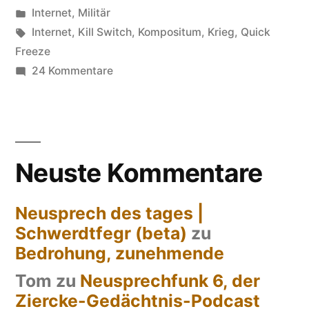
von
Veröffentlicht
Internet
,
Militär
in
Schlagwörter:
Internet
,
Kill Switch
,
Kompositum
,
Krieg
,
Quick
Freeze
zu
24 Kommentare
Cyberwar
Neuste Kommentare
Neusprech des tages |
Schwerdtfegr (beta)
zu
Bedrohung, zunehmende
Tom
zu
Neusprechfunk 6, der
Ziercke-Gedächtnis-Podcast