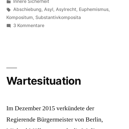
von
Veröffentlicht
Innere Sicherheit
in
Schlagwörter:
Abschiebung
,
Asyl
,
Asylrecht
,
Euphemismus
,
Kompositum
,
Substantivkomposita
zu
3 Kommentare
Bundesausreisezentrum
Wartesituation
Im Dezember 2015 verkündete der
Regierende Bürgermeister von Berlin,