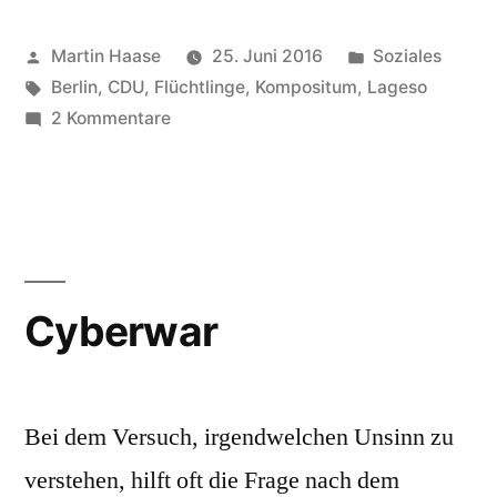
Veröffentlicht
Veröffentlicht
Martin Haase
25. Juni 2016
Soziales
von
Schlagwörter:
in
Berlin
,
CDU
,
Flüchtlinge
,
Kompositum
,
Lageso
zu
2 Kommentare
Wartesituation
Cyberwar
Bei dem Versuch, irgendwelchen Unsinn zu
verstehen, hilft oft die Frage nach dem