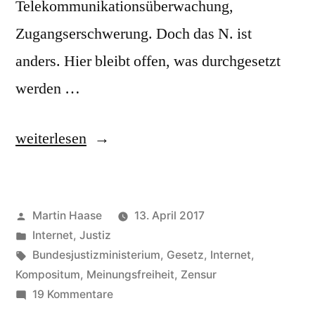
Telekommunikationsüberwachung,
Zugangserschwerung. Doch das N. ist
anders. Hier bleibt offen, was durchgesetzt
werden …
„Netzwerkdurchsetzungsgesetz“
weiterlesen
Veröffentlicht
Martin Haase
13. April 2017
von
Veröffentlicht
Internet
,
Justiz
in
Schlagwörter:
Bundesjustizministerium
,
Gesetz
,
Internet
,
Kompositum
,
Meinungsfreiheit
,
Zensur
zu
19 Kommentare
Netzwerkdurchsetzungsgesetz