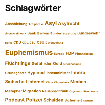
Schlagwörter
Asyl
Asylrecht
Abschiebung
Antiphrase
Bundeswehr
Bank
Banken
Bundesregierung
Atomkraftwerk
CDU
CSU
CDU/CSU
Datenschutz
Börse
Euphemismus
FDP
Europa
Finanzkrise
Flüchtlinge
Gefährder
Geld
Griechenland
Innere
Hyperbel
Innenminister
Grundgesetz
Sicherheit
Medien
Internet
Klima
Klimaschutz
Migration
Metapher
Neusprechfunk
Oxymoron
Pleonasmus
Podcast
Polizei
Schulden
Sicherheit
Steuern