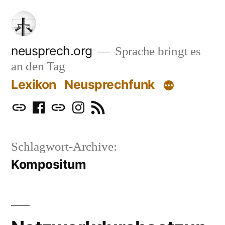
Zum
Inhalt
springen
neusprech.org
Sprache bringt es
an den Tag
Lexikon
Neusprechfunk
Mastodon
Facebook
Bluesky
Instagram
RSS
Schlagwort-Archive:
Kompositum