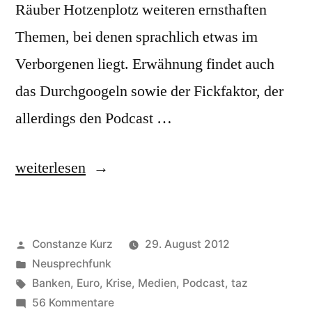
Räuber Hotzenplotz weiteren ernsthaften
Themen, bei denen sprachlich etwas im
Verborgenen liegt. Erwähnung findet auch
das Durchgoogeln sowie der Fickfaktor, der
allerdings den Podcast …
„Neusprechfunk,
weiterlesen
der
zweite
Veröffentlicht
Constanze Kurz
29. August 2012
Podcast
von
Veröffentlicht
Neusprechfunk
zum
in
Schlagwörter:
Banken
,
Euro
,
Krise
,
Medien
,
Podcast
,
taz
Blog“
zu
56 Kommentare