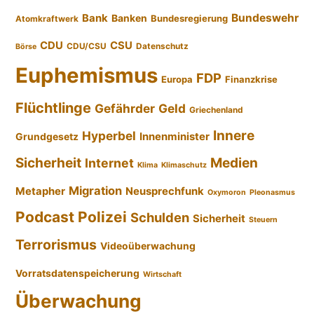
Bundeswehr
Bank
Banken
Bundesregierung
Atomkraftwerk
CDU
CSU
CDU/CSU
Datenschutz
Börse
Euphemismus
FDP
Europa
Finanzkrise
Flüchtlinge
Gefährder
Geld
Griechenland
Innere
Hyperbel
Innenminister
Grundgesetz
Sicherheit
Medien
Internet
Klima
Klimaschutz
Migration
Metapher
Neusprechfunk
Oxymoron
Pleonasmus
Podcast
Polizei
Schulden
Sicherheit
Steuern
Terrorismus
Videoüberwachung
Vorratsdatenspeicherung
Wirtschaft
Überwachung