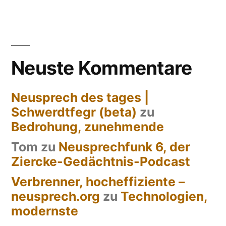
Neusprechfunk,
der
zweite
Podcast
Neuste Kommentare
zum
Blog
Neusprech des tages |
Schwerdtfegr (beta)
zu
Bedrohung, zunehmende
Tom
zu
Neusprechfunk 6, der
Ziercke-Gedächtnis-Podcast
Verbrenner, hocheffiziente –
neusprech.org
zu
Technologien,
modernste