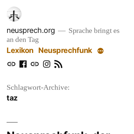
Zum
Inhalt
springen
neusprech.org
Sprache bringt es
an den Tag
Lexikon
Neusprechfunk
Mastodon
Facebook
Bluesky
Instagram
RSS
Schlagwort-Archive:
taz