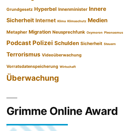
Innere
Hyperbel
Innenminister
Grundgesetz
Sicherheit
Medien
Internet
Klima
Klimaschutz
Migration
Metapher
Neusprechfunk
Oxymoron
Pleonasmus
Podcast
Polizei
Schulden
Sicherheit
Steuern
Terrorismus
Videoüberwachung
Vorratsdatenspeicherung
Wirtschaft
Überwachung
Grimme Online Award