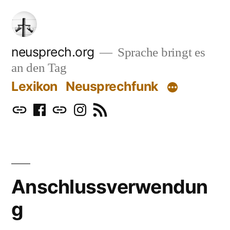
Zum
Inhalt
springen
neusprech.org
Sprache bringt es
an den Tag
Lexikon
Neusprechfunk
Mastodon
Facebook
Bluesky
Instagram
RSS
Anschlussverwendun
g