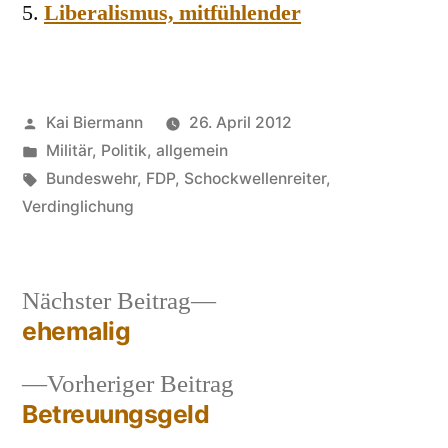
Liberalismus, mitfühlender
Veröffentlicht
Kai Biermann
26. April 2012
von
Veröffentlicht
Militär
,
Politik, allgemein
in
Schlagwörter:
Bundeswehr
,
FDP
,
Schockwellenreiter
,
Verdinglichung
Nächster
Nächster Beitrag
Beitrag:
ehemalig
Beitragsnavigation
Vorheriger
Vorheriger Beitrag
Beitrag:
Betreuungsgeld