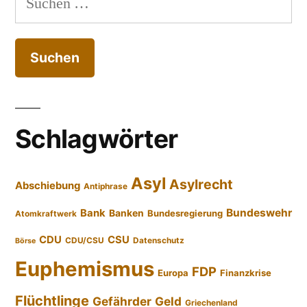
nach:
Schlagwörter
Asyl
Asylrecht
Abschiebung
Antiphrase
Bundeswehr
Bank
Banken
Bundesregierung
Atomkraftwerk
CDU
CSU
CDU/CSU
Datenschutz
Börse
Euphemismus
FDP
Europa
Finanzkrise
Flüchtlinge
Gefährder
Geld
Griechenland