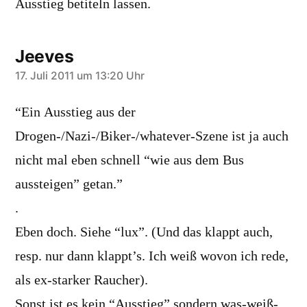
Ausstieg betiteln lassen.
Jeeves
sagt:
17. Juli 2011 um 13:20 Uhr
“Ein Ausstieg aus der
Drogen-/Nazi-/Biker-/whatever-Szene ist ja auch
nicht mal eben schnell “wie aus dem Bus
aussteigen” getan.”
.
Eben doch. Siehe “lux”. (Und das klappt auch,
resp. nur dann klappt’s. Ich weiß wovon ich rede,
als ex-starker Raucher).
Sonst ist es kein “Ausstieg” sondern was-weiß-