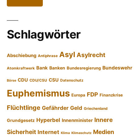
Schlagwörter
Asyl
Asylrecht
Abschiebung
Antiphrase
Bundeswehr
Bank
Banken
Bundesregierung
Atomkraftwerk
CDU
CSU
CDU/CSU
Datenschutz
Börse
Euphemismus
FDP
Europa
Finanzkrise
Flüchtlinge
Gefährder
Geld
Griechenland
Innere
Hyperbel
Innenminister
Grundgesetz
Sicherheit
Medien
Internet
Klima
Klimaschutz