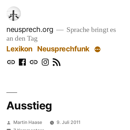
Zum
Inhalt
springen
neusprech.org
Sprache bringt es
an den Tag
Lexikon
Neusprechfunk
Mastodon
Facebook
Bluesky
Instagram
RSS
Ausstieg
Veröffentlicht
Martin Haase
9. Juli 2011