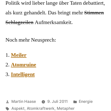
Politik wird lieber lange über Taten debattiert,
als kurz gehandelt. Das bringt mehr
Stimmen
Schlagzeilen
Aufmerksamkeit.
Noch mehr Neusprech:
Meiler
Atomruine
Intelligent
Veröffentlicht
Veröffentlicht
Martin Haase
9. Juli 2011
Energie
von
Schlagwörter:
in
Aspekt
,
Atomkraftwerk
,
Metapher