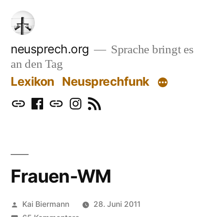
Zum
Inhalt
springen
neusprech.org
Sprache bringt es
an den Tag
Lexikon
Neusprechfunk
Mastodon
Facebook
Bluesky
Instagram
RSS
Frauen-WM
Veröffentlicht
Kai Biermann
28. Juni 2011