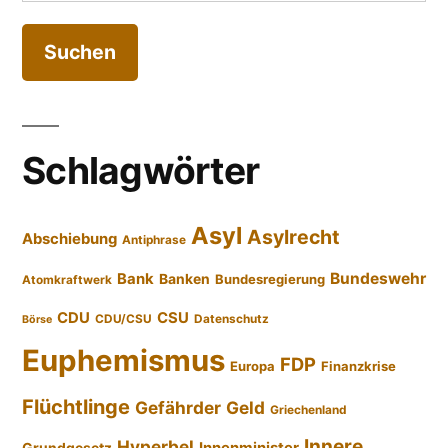
nach:
Schlagwörter
Asyl
Asylrecht
Abschiebung
Antiphrase
Bundeswehr
Bank
Banken
Bundesregierung
Atomkraftwerk
CDU
CSU
CDU/CSU
Datenschutz
Börse
Euphemismus
FDP
Europa
Finanzkrise
Flüchtlinge
Gefährder
Geld
Griechenland
Innere
Hyperbel
Innenminister
Grundgesetz