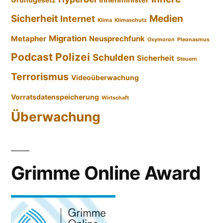
Sicherheit
Medien
Internet
Klima
Klimaschutz
Migration
Metapher
Neusprechfunk
Oxymoron
Pleonasmus
Podcast
Polizei
Schulden
Sicherheit
Steuern
Terrorismus
Videoüberwachung
Vorratsdatenspeicherung
Wirtschaft
Überwachung
Grimme Online Award