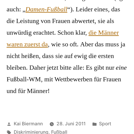
auch: „
Damen-Fußball
“). Leider eines, das
die Leistung von Frauen abwertet, sie als
unwürdig erachtet. Schon klar,
die Männer
waren zuerst da
, wie so oft. Aber das muss ja
nicht heißen, dass sie auf ewig die ersten
bleiben. Daher jetzt bitte alle: Es gibt nur
eine
Fußball-WM, mit Wettbewerben für Frauen
und für Männer!
Veröffentlicht
Veröffentlicht
Kai Biermann
28. Juni 2011
Sport
von
Schlagwörter:
in
Diskriminierung
,
Fußball