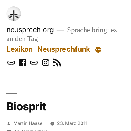
Zum
Inhalt
springen
neusprech.org
Sprache bringt es
an den Tag
Lexikon
Neusprechfunk
Mastodon
Facebook
Bluesky
Instagram
RSS
Biosprit
Veröffentlicht
Martin Haase
23. März 2011