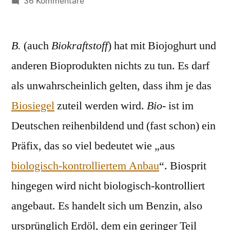
von
zu
36 Kommentare
Biosprit
B.
(auch
Biokraftstoff
) hat mit Biojoghurt und
anderen Bioprodukten nichts zu tun. Es darf
als unwahrscheinlich gelten, dass ihm je das
Biosiegel
zuteil werden wird.
Bio-
ist im
Deutschen reihenbildend und (fast schon) ein
Präfix, das so viel bedeutet wie „aus
biologisch-kontrolliertem Anbau
“. Biosprit
hingegen wird nicht biologisch-kontrolliert
angebaut. Es handelt sich um Benzin, also
ursprünglich Erdöl, dem ein geringer Teil