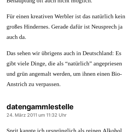
Behauptung oft auch nicht möglich.
Für einen kreativen Werbler ist das natürlich kein
großes Hindernes. Gerade dafür ist Neusprech ja
auch da.
Das sehen wir übrigens auch in Deutschland: Es
gibt viele Dinge, die als “natürlich” angepriesen
und grün angemalt werden, um ihnen einen Bio-
Anstrich zu verpassen.
datengammlestelle
sagt:
24. März 2011 um 11:32 Uhr
Sprit kannte ich ursprünglich als reinen Alkohol