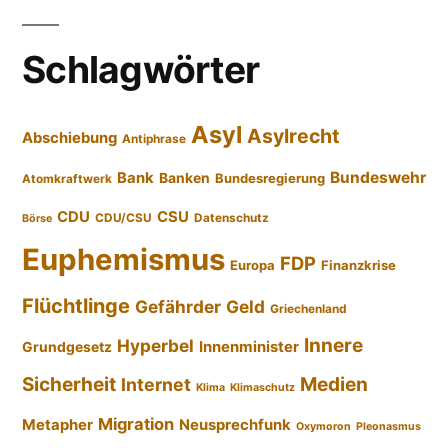
Schlagwörter
Asyl
Asylrecht
Abschiebung
Antiphrase
Bundeswehr
Bank
Banken
Bundesregierung
Atomkraftwerk
CDU
CSU
CDU/CSU
Datenschutz
Börse
Euphemismus
FDP
Europa
Finanzkrise
Flüchtlinge
Gefährder
Geld
Griechenland
Innere
Hyperbel
Innenminister
Grundgesetz
Sicherheit
Medien
Internet
Klima
Klimaschutz
Migration
Metapher
Neusprechfunk
Oxymoron
Pleonasmus