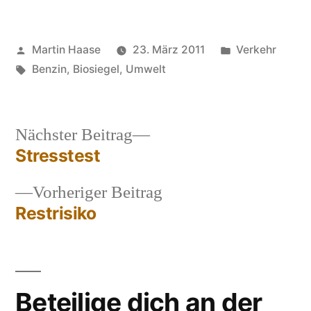
Veröffentlicht
Veröffentlicht
Martin Haase
23. März 2011
Verkehr
von
Schlagwörter:
in
Benzin
,
Biosiegel
,
Umwelt
Nächster
Nächster Beitrag
Beitrag:
Stresstest
Beitragsnavigation
Vorheriger
Vorheriger Beitrag
Beitrag:
Restrisiko
Beteilige dich an der