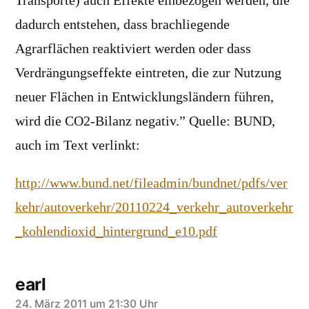
Transporte) auch Effekte einbezogen werden, die
dadurch entstehen, dass brachliegende
Agrarflächen reaktiviert werden oder dass
Verdrängungseffekte eintreten, die zur Nutzung
neuer Flächen in Entwicklungsländern führen,
wird die CO2-Bilanz negativ.” Quelle: BUND,
auch im Text verlinkt:
http://www.bund.net/fileadmin/bundnet/pdfs/ver
kehr/autoverkehr/20110224_verkehr_autoverkehr
_kohlendioxid_hintergrund_e10.pdf
earl
sagt:
24. März 2011 um 21:30 Uhr