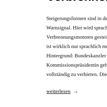
Steigerungsformen sind in d
Warnsignal. Hier wird sprach
Verbrennungsmotoren gesteig
ist wirklich nur sprachlich 
Hintergrund: Bundeskanzler 
Kommissionspräsidentin geb
vollständig zu verbieten. D
„Verbrenner,
weiterlesen
hocheffiziente“