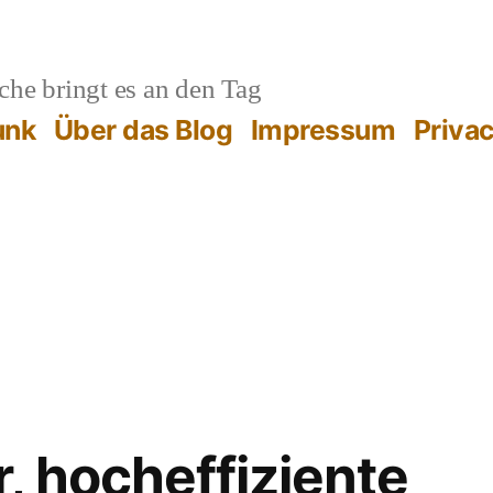
he bringt es an den Tag
unk
Über das Blog
Impressum
Priva
, hocheffiziente