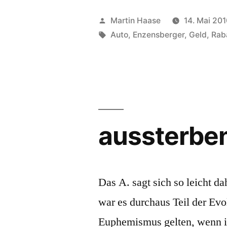
Veröffentlicht
Martin Haase
14. Mai 20
von
Schlagwörter:
Auto
,
Enzensberger
,
Geld
,
Rab
aussterbe
Das A. sagt sich so leicht da
war es durchaus Teil der Evol
Euphemismus gelten, wenn