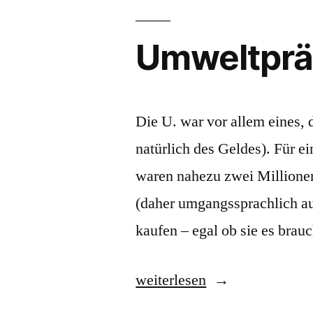
Umweltpr
Die U. war vor allem eines, 
natürlich des Geldes). Für e
waren nahezu zwei Millionen
(daher umgangssprachlich a
kaufen – egal ob sie es brau
„Umweltprämie“
weiterlesen