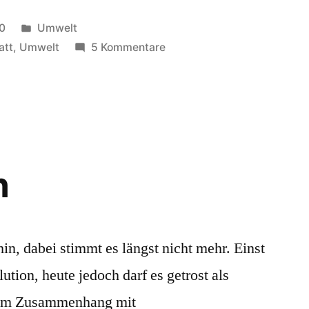
Veröffentlicht
10
Umwelt
in
zu
att
,
Umwelt
5 Kommentare
Umweltprämie
n
hin, dabei stimmt es längst nicht mehr. Einst
ution, heute jedoch darf es getrost als
 im Zusammenhang mit