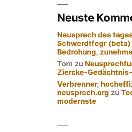
Neuste Komme
Neusprech des tages
Schwerdtfegr (beta)
Bedrohung, zunehm
Tom
zu
Neusprechfun
Ziercke-Gedächtnis
Verbrenner, hocheffi
neusprech.org
zu
Te
modernste