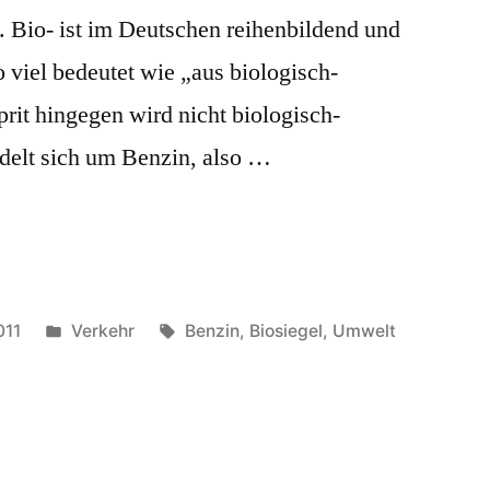
. Bio- ist im Deutschen reihenbildend und
so viel bedeutet wie „aus biologisch-
rit hingegen wird nicht biologisch-
ndelt sich um Benzin, also …
Veröffentlicht
Schlagwörter:
011
Verkehr
Benzin
,
Biosiegel
,
Umwelt
in