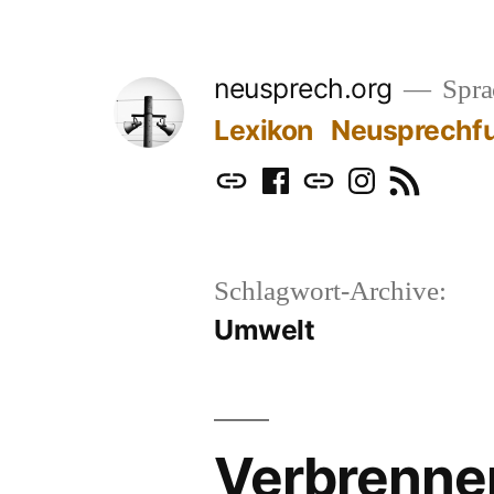
Zum
Inhalt
neusprech.org
Sprac
springen
Lexikon
Neusprechf
Mastodon
Facebook
Bluesky
Instagram
RSS
Schlagwort-Archive:
Umwelt
Verbrenner