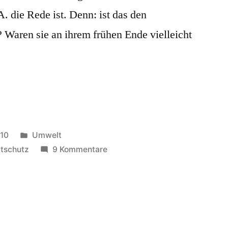
die Rede ist. Denn: ist das den
? Waren sie an ihrem frühen Ende vielleicht
Veröffentlicht
010
Umwelt
in
zu
tschutz
9 Kommentare
aussterben