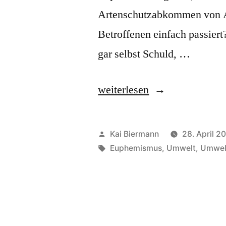
Artenschutzabkommen von A. 
Betroffenen einfach passiert
gar selbst Schuld, …
„aussterben“
weiterlesen
Veröffentlicht
Kai Biermann
28. April 2
von
Schlagwörter:
Euphemismus
,
Umwelt
,
Umwel