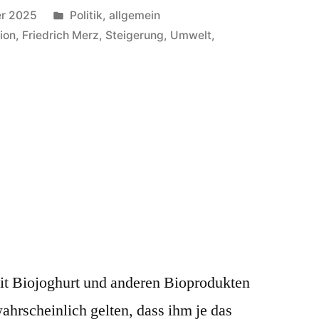
Veröffentlicht
r 2025
Politik, allgemein
in
ion
,
Friedrich Merz
,
Steigerung
,
Umwelt
,
mit Biojoghurt und anderen Bioprodukten
wahrscheinlich gelten, dass ihm je das