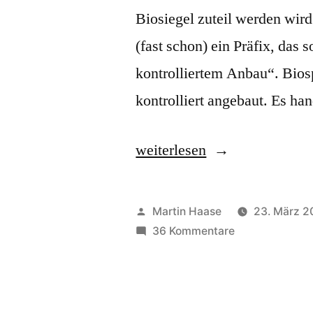
Biosiegel zuteil werden wird
(fast schon) ein Präfix, das 
kontrolliertem Anbau“. Biosp
kontrolliert angebaut. Es ha
„Biosprit“
weiterlesen
Veröffentlicht
Martin Haase
23. März 2
von
zu
36 Kommentare
Biosprit