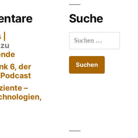
ntare
Suche
 |
Suchen
zu
nach:
ende
k 6, der
-Podcast
ziente –
chnologien,