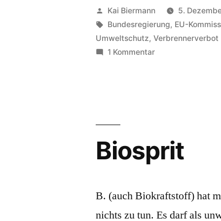
Veröffentlicht
Kai Biermann
5. Dezembe
von
Schlagwörter:
Bundesregierung
,
EU-Kommiss
Umweltschutz
,
Verbrennerverbot
zu
1 Kommentar
Verbrenner,
hocheffiziente
Biosprit
B. (auch Biokraftstoff) hat 
nichts zu tun. Es darf als un