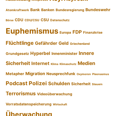
Bundeswehr
Bank
Banken
Bundesregierung
Atomkraftwerk
CDU
CSU
CDU/CSU
Datenschutz
Börse
Euphemismus
FDP
Europa
Finanzkrise
Flüchtlinge
Gefährder
Geld
Griechenland
Innere
Hyperbel
Innenminister
Grundgesetz
Sicherheit
Medien
Internet
Klima
Klimaschutz
Migration
Metapher
Neusprechfunk
Oxymoron
Pleonasmus
Podcast
Polizei
Schulden
Sicherheit
Steuern
Terrorismus
Videoüberwachung
Vorratsdatenspeicherung
Wirtschaft
Überwachung