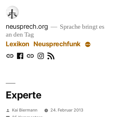
Zum
Inhalt
springen
neusprech.org
Sprache bringt es
an den Tag
Lexikon
Neusprechfunk
Mastodon
Facebook
Bluesky
Instagram
RSS
Experte
Veröffentlicht
Kai Biermann
24. Februar 2013