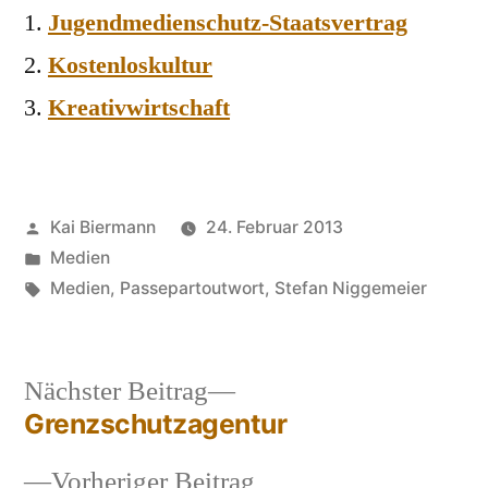
Jugendmedienschutz-Staatsvertrag
Kostenloskultur
Kreativwirtschaft
Veröffentlicht
Kai Biermann
24. Februar 2013
von
Veröffentlicht
Medien
in
Schlagwörter:
Medien
,
Passepartoutwort
,
Stefan Niggemeier
Nächster
Nächster Beitrag
Beitrag:
Grenzschutzagentur
Beitragsnavigation
Vorheriger
Vorheriger Beitrag