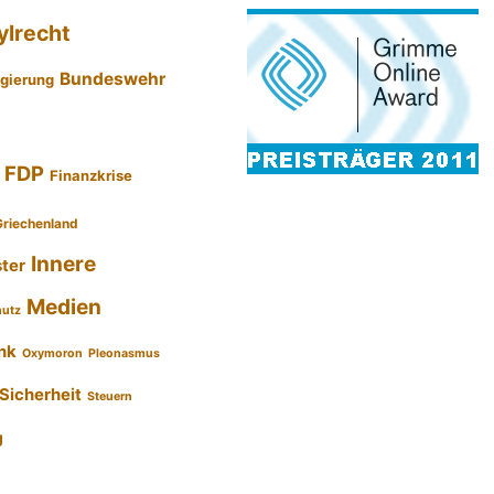
ylrecht
Bundeswehr
gierung
FDP
Finanzkrise
Griechenland
Innere
ster
Medien
hutz
nk
Oxymoron
Pleonasmus
Sicherheit
Steuern
g