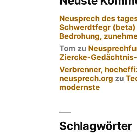
Neuste Komme
Neusprech des tages
Schwerdtfegr (beta)
Bedrohung, zunehm
Tom
zu
Neusprechfun
Ziercke-Gedächtnis
Verbrenner, hocheffi
neusprech.org
zu
Te
modernste
Schlagwörter