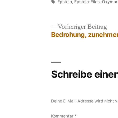
von
Schlagwörter:
Epstein
,
Epstein-Files
,
Oxymor
Vor
Vorheriger Beitrag
Beit
Bedrohung, zunehme
Beitragsnavigation
Schreibe ein
Deine E-Mail-Adresse wird nicht ve
Kommentar
*