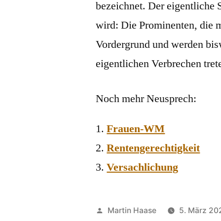
bezeichnet. Der eigentliche
wird: Die Prominenten, die m
Vordergrund und werden biswe
eigentlichen Verbrechen tret
Noch mehr Neusprech:
Frauen-WM
Rentengerechtigkeit
Versachlichung
Veröffentlicht
Martin Haase
5. März 20