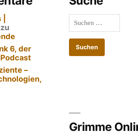
ntare
Suche
 |
Suchen
zu
nach:
ende
k 6, der
-Podcast
ziente –
chnologien,
Grimme Onli