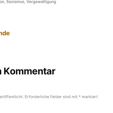
in
on
,
Sexismus
,
Vergewaltigung
heriger
rag:
nde
en Kommentar
röffentlicht.
Erforderliche Felder sind mit
*
markiert