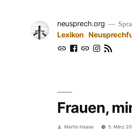
Zum
Inhalt
neusprech.org
Sprac
springen
Lexikon
Neusprechf
Mastodon
Facebook
Bluesky
Instagram
RSS
Frauen, mi
Veröffentlicht
Martin Haase
5. März 2