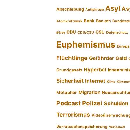
Asyl
As
Abschiebung
Antiphrase
Bank
Banken
Bundesre
Atomkraftwerk
CDU
CSU
CDU/CSU
Datenschutz
Börse
Euphemismus
Europa
Flüchtlinge
Gefährder
Geld
Hyperbel
Innenmini
Grundgesetz
Sicherheit
Internet
Klima
Klimasc
Migration
Metapher
Neusprechfu
Podcast
Polizei
Schulden
Terrorismus
Videoüberwachun
Vorratsdatenspeicherung
Wirtschaft