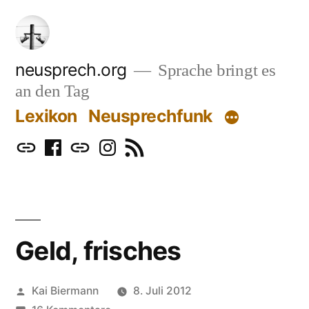
Zum
Inhalt
springen
neusprech.org
Sprache bringt es
an den Tag
Lexikon
Neusprechfunk
Mastodon
Facebook
Bluesky
Instagram
RSS
Geld, frisches
Veröffentlicht
Kai Biermann
8. Juli 2012