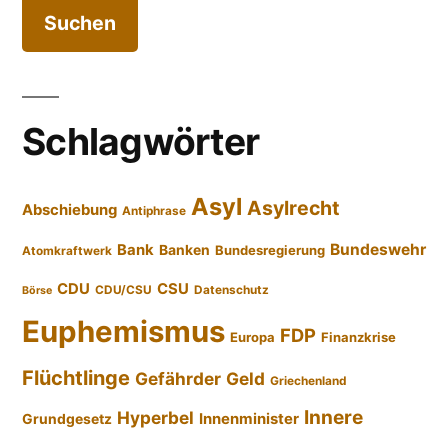
Schlagwörter
Asyl
Asylrecht
Abschiebung
Antiphrase
Bundeswehr
Bank
Banken
Bundesregierung
Atomkraftwerk
CDU
CSU
CDU/CSU
Datenschutz
Börse
Euphemismus
FDP
Europa
Finanzkrise
Flüchtlinge
Gefährder
Geld
Griechenland
Innere
Hyperbel
Innenminister
Grundgesetz