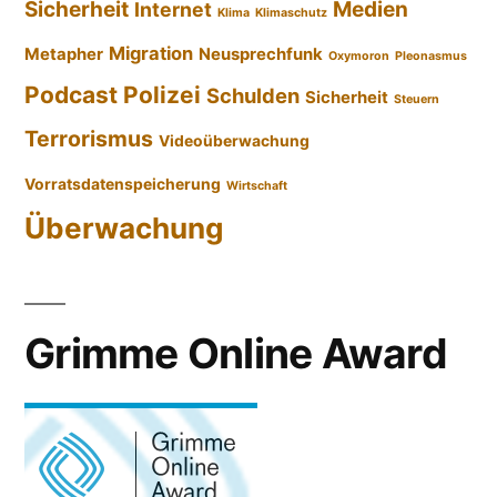
Sicherheit
Medien
Internet
Klima
Klimaschutz
Migration
Metapher
Neusprechfunk
Oxymoron
Pleonasmus
Podcast
Polizei
Schulden
Sicherheit
Steuern
Terrorismus
Videoüberwachung
Vorratsdatenspeicherung
Wirtschaft
Überwachung
Grimme Online Award