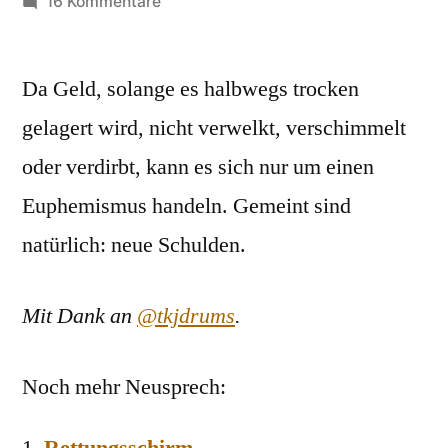
von
zu
16 Kommentare
Geld,
frisches
Da Geld, solange es halbwegs trocken
gelagert wird, nicht verwelkt, verschimmelt
oder verdirbt, kann es sich nur um einen
Euphemismus handeln. Gemeint sind
natürlich: neue Schulden.
Mit Dank an
@tkjdrums
.
Noch mehr Neusprech: