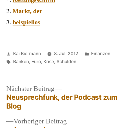
Rettungsschirm
Markt, der
beispiellos
Veröffentlicht
Veröffentlicht
Kai Biermann
8. Juli 2012
Finanzen
von
Schlagwörter:
in
Banken
,
Euro
,
Krise
,
Schulden
Nächster
Nächster Beitrag
Beitrag:
Neusprechfunk, der Podcast zum
Beitragsnavigation
Blog
Vorheriger
Vorheriger Beitrag