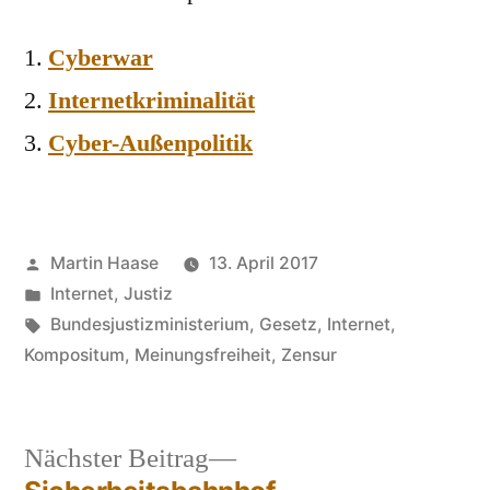
Cyberwar
Internetkriminalität
Cyber-Außenpolitik
Veröffentlicht
Martin Haase
13. April 2017
von
Veröffentlicht
Internet
,
Justiz
in
Schlagwörter:
Bundesjustizministerium
,
Gesetz
,
Internet
,
Kompositum
,
Meinungsfreiheit
,
Zensur
Nächster
Nächster Beitrag