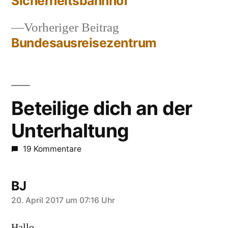
Beitrag:
Sicherheitsbahnhof
Beitragsnavigation
Vorheriger
Vorheriger Beitrag
Beitrag:
Bundesausreisezentrum
Beteilige dich an der
Unterhaltung
19 Kommentare
BJ
sagt:
20. April 2017 um 07:16 Uhr
Hallo