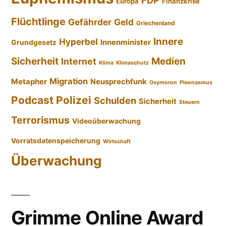
FDP
Europa
Finanzkrise
Flüchtlinge
Gefährder
Geld
Griechenland
Innere
Hyperbel
Innenminister
Grundgesetz
Sicherheit
Medien
Internet
Klima
Klimaschutz
Migration
Metapher
Neusprechfunk
Oxymoron
Pleonasmus
Podcast
Polizei
Schulden
Sicherheit
Steuern
Terrorismus
Videoüberwachung
Vorratsdatenspeicherung
Wirtschaft
Überwachung
Grimme Online Award