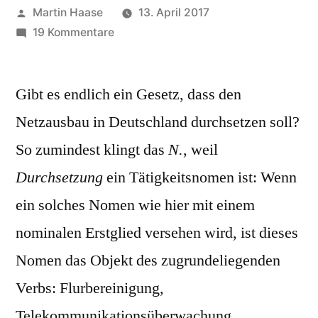
Veröffentlicht
Martin Haase
13. April 2017
von
zu
19 Kommentare
Netzwerkdurchsetzungsgesetz
Gibt es endlich ein Gesetz, dass den
Netzausbau in Deutschland durchsetzen soll?
So zumindest klingt das
N.
, weil
Durchsetzung
ein Tätigkeitsnomen ist: Wenn
ein solches Nomen wie hier mit einem
nominalen Erstglied versehen wird, ist dieses
Nomen das Objekt des zugrundeliegenden
Verbs: Flurbereinigung,
Telekommunikationsüberwachung,