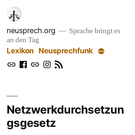
Zum
Inhalt
springen
neusprech.org
Sprache bringt es
an den Tag
Lexikon
Neusprechfunk
Mastodon
Facebook
Bluesky
Instagram
RSS
Netzwerkdurchsetzun
gsgesetz