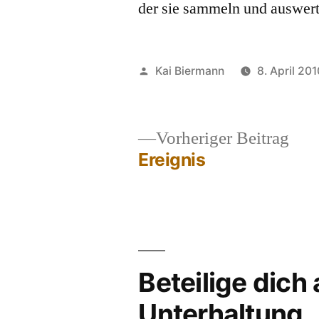
der sie sammeln und auswert
Veröffentlicht
Kai Biermann
8. April 201
von
Vor
Vorheriger Beitrag
Beit
Ereignis
Beitragsnavigation
Beteilige dich
Unterhaltung