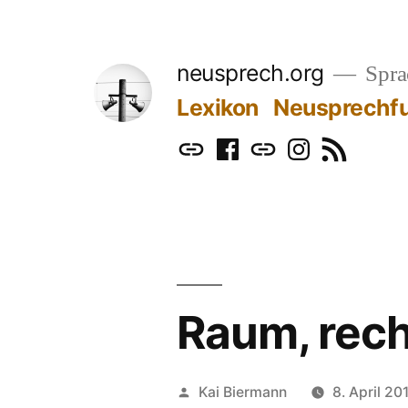
Zum
Inhalt
neusprech.org
Sprac
springen
Lexikon
Neusprechf
Mastodon
Facebook
Bluesky
Instagram
RSS
Raum, rech
Veröffentlicht
Kai Biermann
8. April 20