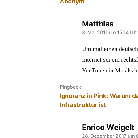
Anonym
Matthias
sagt:
3. Mai 2011 um 15:14 Uh
Um mal einen deutsche
Internet sei ein recht
YouTube ein Musikvi
Pingback:
Ignoranz in Pink: Warum da
Infrastruktur ist
Enrico Weigelt
sagt:
28. Dezember 2017 um 