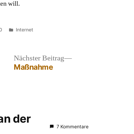
en will.
Veröffentlicht
0
Internet
in
heriger
Nächster
Nächster Beitrag
rag:
Beitrag:
Maßnahme
 an der
7 Kommentare