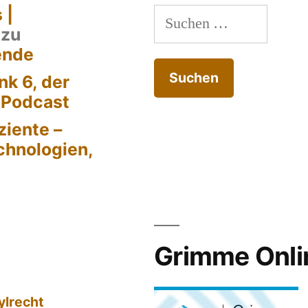
 |
Suchen
zu
nach:
ende
k 6, der
-Podcast
ziente –
chnologien,
Grimme Onli
ylrecht