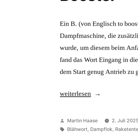
Ein B. (von Englisch to boos
Dampfmaschine, die zusätzli
wurde, um diesem beim Anfa
fand das Wort Eingang in di
dem Start genug Antrieb zu g
„Booster“
weiterlesen
Veröffentlicht
Martin Haase
2. Juli 202
von
Schlagwörter:
Blähwort
,
Dampflok
,
Raketent