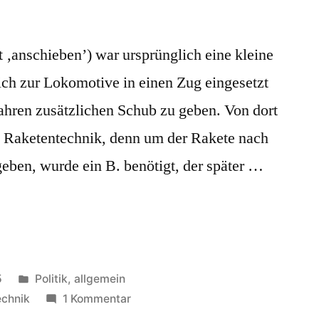
t ‚anschieben’) war ursprünglich eine kleine
ch zur Lokomotive in einen Zug eingesetzt
hren zusätzlichen Schub zu geben. Von dort
e Raketentechnik, denn um der Rakete nach
eben, wurde ein B. benötigt, der später …
Veröffentlicht
5
Politik, allgemein
in
zu
echnik
1 Kommentar
Booster