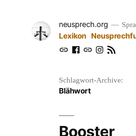
Zum
Inhalt
neusprech.org
Sprac
springen
Lexikon
Neusprechf
Mastodon
Facebook
Bluesky
Instagram
RSS
Schlagwort-Archive:
Blähwort
Booster