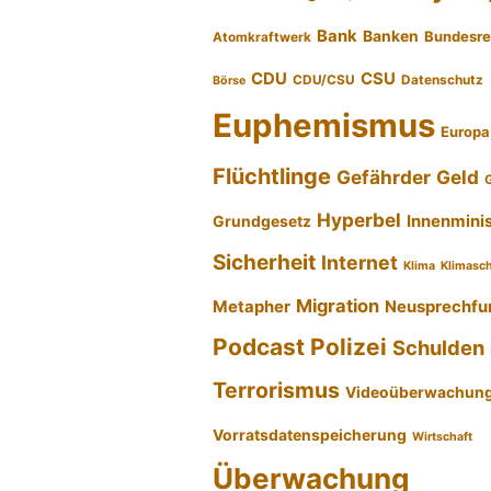
Bank
Banken
Bundesre
Atomkraftwerk
CDU
CSU
CDU/CSU
Datenschutz
Börse
Euphemismus
Europa
Flüchtlinge
Gefährder
Geld
Hyperbel
Innenmini
Grundgesetz
Sicherheit
Internet
Klima
Klimasc
Migration
Metapher
Neusprechfu
Podcast
Polizei
Schulden
Terrorismus
Videoüberwachun
Vorratsdatenspeicherung
Wirtschaft
Überwachung