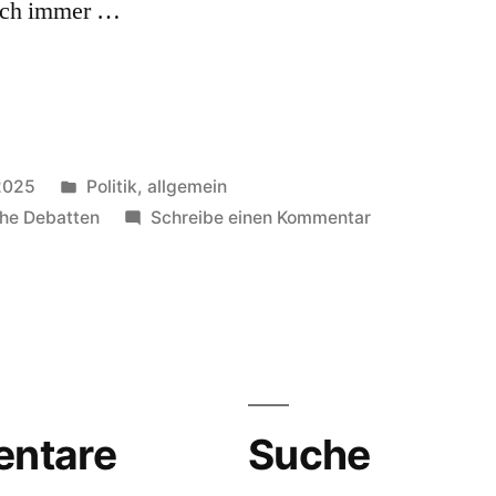
lich immer …
Veröffentlicht
 2025
Politik, allgemein
in
zu
che Debatten
Schreibe einen Kommentar
Verantwortung
staatspolitisch
ntare
Suche