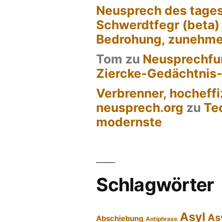
Neusprech des tages
Schwerdtfegr (beta)
Bedrohung, zunehm
Tom
zu
Neusprechfun
Ziercke-Gedächtnis
Verbrenner, hocheffi
neusprech.org
zu
Te
modernste
Schlagwörter
Asyl
As
Abschiebung
Antiphrase