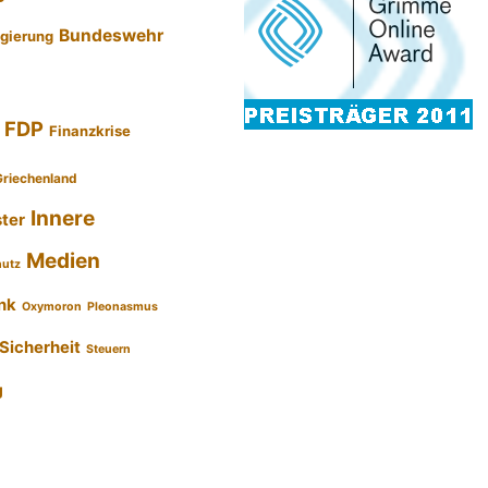
Bundeswehr
gierung
FDP
Finanzkrise
Griechenland
Innere
ster
Medien
hutz
nk
Oxymoron
Pleonasmus
Sicherheit
Steuern
g