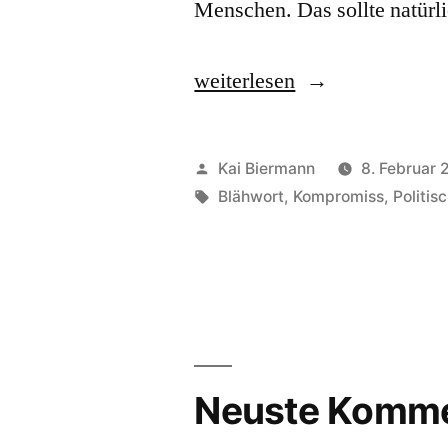
Menschen. Das sollte natür
„Verantwortung,
weiterlesen
staatspolitische“
Veröffentlicht
Kai Biermann
8. Februar
von
Schlagwörter:
Blähwort
,
Kompromiss
,
Politis
Neuste Komme