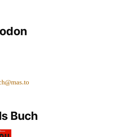
todon
ch@mas.to
ls Buch