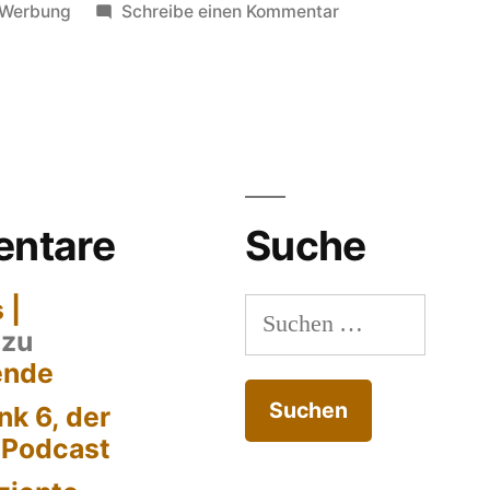
in
zu
Werbung
Schreibe einen Kommentar
Dialogpost
ntare
Suche
 |
Suchen
zu
nach:
ende
k 6, der
-Podcast