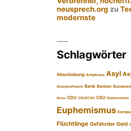
Verbrenner, hocheffi
neusprech.org
zu
Te
modernste
Schlagwörter
Asyl
As
Abschiebung
Antiphrase
Bank
Banken
Bundesre
Atomkraftwerk
CDU
CSU
CDU/CSU
Datenschutz
Börse
Euphemismus
Europa
Flüchtlinge
Gefährder
Geld