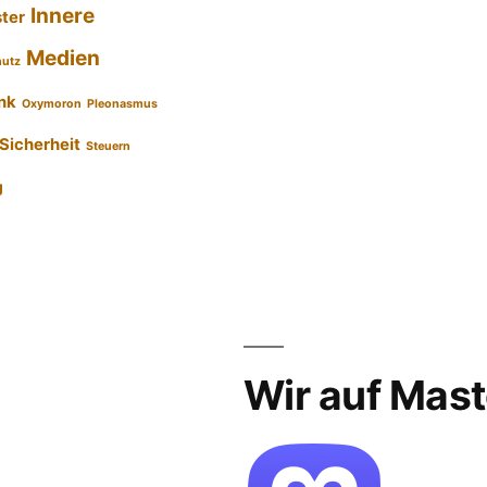
Innere
ster
Medien
hutz
nk
Oxymoron
Pleonasmus
Sicherheit
Steuern
g
Wir auf Mas