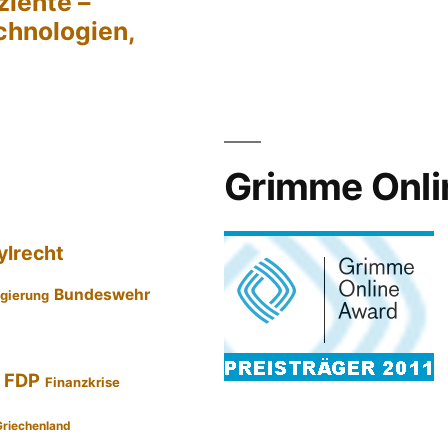
ziente –
chnologien,
Grimme Onli
ylrecht
Bundeswehr
gierung
FDP
Finanzkrise
Griechenland