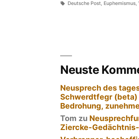
von
Schlagwörter:
Deutsche Post
,
Euphemismus
,
Neuste Komme
Neusprech des tages
Schwerdtfegr (beta)
Bedrohung, zunehm
Tom
zu
Neusprechfun
Ziercke-Gedächtnis