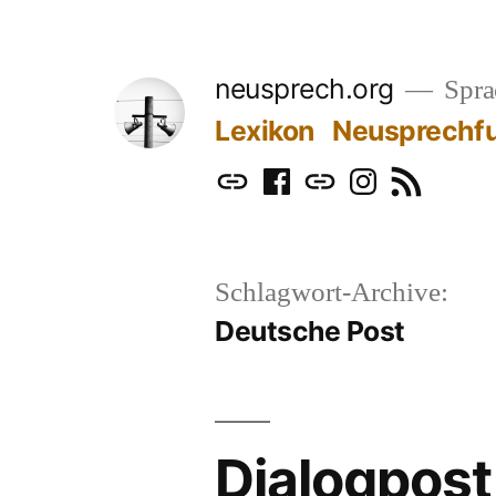
Zum
Inhalt
neusprech.org
Sprac
springen
Lexikon
Neusprechf
Mastodon
Facebook
Bluesky
Instagram
RSS
Schlagwort-Archive:
Deutsche Post
Dialogpost