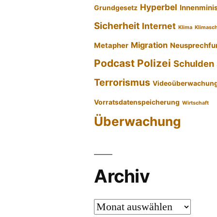
Hyperbel
Innenmini
Grundgesetz
Sicherheit
Internet
Klima
Klimasc
Migration
Metapher
Neusprechfu
Podcast
Polizei
Schulden
Terrorismus
Videoüberwachun
Vorratsdatenspeicherung
Wirtschaft
Überwachung
Archiv
Archiv