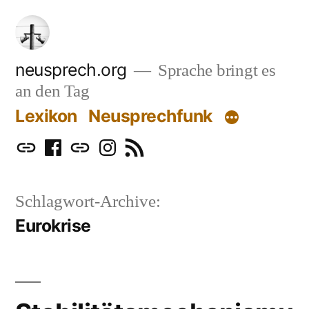
Zum
Inhalt
springen
neusprech.org
Sprache bringt es
an den Tag
Lexikon
Neusprechfunk
Mastodon
Facebook
Bluesky
Instagram
RSS
Schlagwort-Archive:
Eurokrise