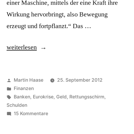
einer Maschine, mittels der eine Kraft ihre
Wirkung hervorbringt, also Bewegung
erzeugt und fortpflanzt.“ Das …
„Stabilitätsmechanismus,
weiterlesen
Europäischer
(ESM)“
Veröffentlicht
Martin Haase
25. September 2012
von
Veröffentlicht
Finanzen
in
Schlagwörter:
Banken
,
Eurokrise
,
Geld
,
Rettungsschirm
,
Schulden
zu
15 Kommentare
Stabilitätsmechanismus,
Europäischer