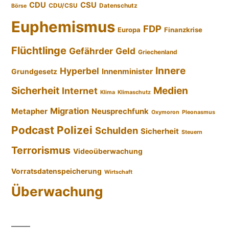
CDU
CSU
CDU/CSU
Datenschutz
Börse
Euphemismus
FDP
Europa
Finanzkrise
Flüchtlinge
Gefährder
Geld
Griechenland
Innere
Hyperbel
Innenminister
Grundgesetz
Sicherheit
Medien
Internet
Klima
Klimaschutz
Migration
Metapher
Neusprechfunk
Oxymoron
Pleonasmus
Podcast
Polizei
Schulden
Sicherheit
Steuern
Terrorismus
Videoüberwachung
Vorratsdatenspeicherung
Wirtschaft
Überwachung